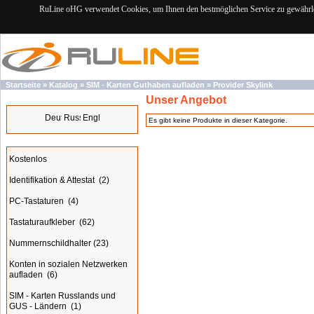
RuLine oHG verwendet Cookies, um Ihnen den bestmöglichen Service zu gewährlei
Startseite
»
Katalog
»
SIM - Karten Guthaben aufladen
»
Provider Skylink
Unser Angebot
Sprachen
Es gibt keine Produkte in dieser Kategorie.
Kategorien
Kostenlos
Identifikation & Attestat
(2)
PC-Tastaturen
(4)
Tastaturaufkleber
(62)
Nummernschildhalter
(23)
Konten in sozialen Netzwerken
aufladen
(6)
SIM - Karten Russlands und
GUS - Ländern
(1)