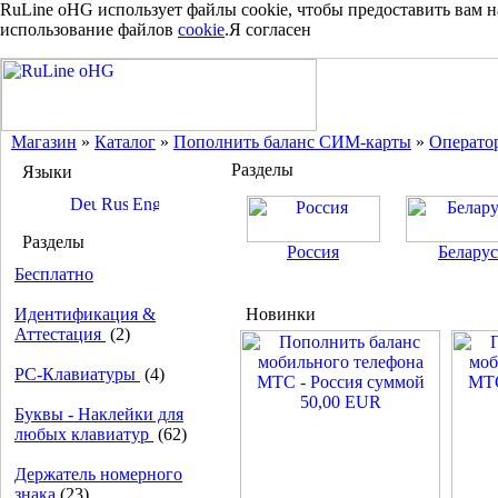
RuLine oHG использует файлы cookie, чтобы предоставить вам 
использование файлов
cookie
.
Я согласен
Магазин
»
Каталог
»
Пополнить баланс СИМ-карты
»
Операто
Разделы
Языки
Разделы
Россия
Беларус
Бесплатно
Идентификация &
Новинки
Аттестация
(2)
PC-Клавиатуры
(4)
Буквы - Наклейки для
любых клавиатур
(62)
Держатель номерного
знака
(23)