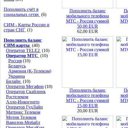
Пополнить счёт в
Пополнить баланс
П
социальных сетях
(6)
мобильного телефона
моб
МТС - Россия суммой
МТС
СИМ - Карты России и
50,00 EUR
стран СНГ
(1)
62,00 EUR
Пополнить баланс
СИМ-карты
(40)
Оператор TELE2
(10)
Оператор МТС
(10)
Россия
(10)
Беларусь
Армения (K-Teлeкoм)
Украина
Билайн
(10)
Оператор Мегафон
(10)
Пополнить баланс
П
Оператор Скайлинк
мобильного телефона
моб
Ростелеком
МТС - Россия суммой
МТС
Алло-Инкогнито
15,00 EUR
Оператор ГудЛайн
20,00 EUR
Матрикс Телеком
Мотив Телеком
Вавилон-Мобайл
Оператор МегаКом