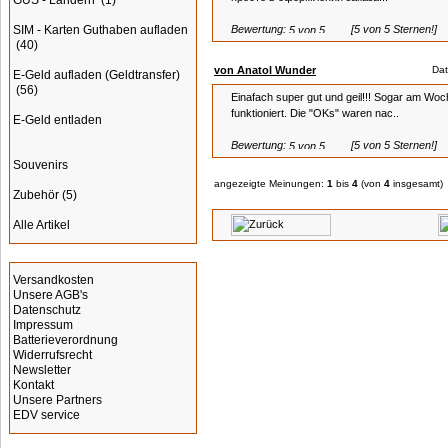
GUS - Ländern
(1)
SIM - Karten Guthaben aufladen
Bewertung:
[5 von 5 Sternen!]
(40)
von Anatol Wunder
Dat
E-Geld aufladen (Geldtransfer)
(56)
Einafach super gut und geil!!! Sogar am Woc
funktioniert. Die "OKs" waren nac..
E-Geld entladen
Bewertung:
[5 von 5 Sternen!]
Souvenirs
angezeigte Meinungen:
1
bis
4
(von
4
insgesamt)
Zubehör
(5)
Alle Artikel
Informationen
Versandkosten
Unsere AGB's
Datenschutz
Impressum
Batterieverordnung
Widerrufsrecht
Newsletter
Kontakt
Unsere Partners
EDV service
Werbung