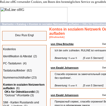
RuLine oHG verwendet Cookies, um Ihnen den bestmöglichen Service zu gewährleis
Startseite
»
Katalog
»
Konten in sozialen Netzwerken aufladen
»
OKs für Odnoklass
Kontos in sozialem Netzwerk Od
Sprachen
aufladen
[20ruline4ok]
Kategorien
von Olga Brischke
Dat
Kostenlos
Ich bin sehr zufrieden. RULINE ist vertrauen
Identifikation & Attestat
(2)
Bewertung:
[5 von 5 Sternen!]
PC-Tastaturen
(4)
von Ewald Johannson
Dat
Tastaturaufkleber
(62)
Спасибо огромное за замечательный серв
Nummernschildhalter
(23)
без проблем!..
Konten in sozialen Netzwerken
Bewertung:
[5 von 5 Sternen!]
aufladen
(6)
OKs für Odnoklassniki
(3)
"Golosa" VKontakte
(3)
von Ewald Johannson
Dat
Прекрасный сервис, спасибо огромное! В
SIM - Karten Russlands und
просто в оформлении заказа...