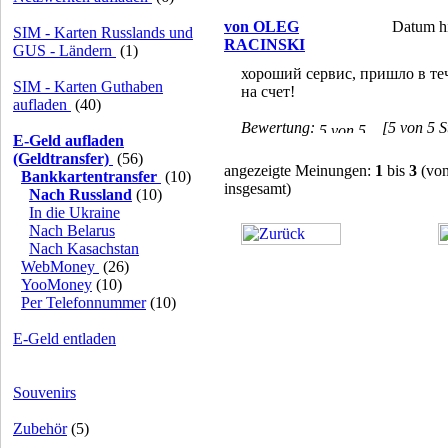
von OLEG
Datum hi
SIM - Karten Russlands und
RACINSKI
GUS - Ländern
(1)
хороший сервис, пришло в те
SIM - Karten Guthaben
на счет!
aufladen
(40)
Bewertung:
[5 von 5 S
E-Geld aufladen
(Geldtransfer)
(56)
angezeigte Meinungen:
1
bis
3
(vo
Bankkartentransfer
(10)
insgesamt)
Nach Russland
(10)
In die Ukraine
Nach Belarus
Nach Kasachstan
WebMoney
(26)
YooMoney
(10)
Per Telefonnummer
(10)
E-Geld entladen
Souvenirs
Zubehör
(5)