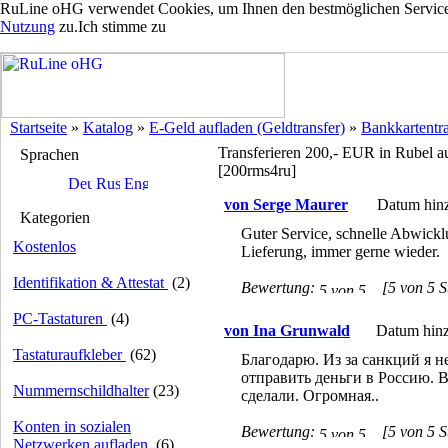
RuLine oHG verwendet Cookies, um Ihnen den bestmöglichen Service z
Nutzung
zu.
Ich stimme zu
Startseite
»
Katalog
»
E-Geld aufladen (Geldtransfer)
»
Bankkartentra
Transferieren 200,- EUR in Rubel a
Sprachen
[200rms4ru]
von Serge Maurer
Datum hinz
Kategorien
Guter Service, schnelle Abwick
Kostenlos
Lieferung, immer gerne wieder.
Identifikation & Attestat
(2)
Bewertung:
[5 von 5 S
PC-Tastaturen
(4)
von Ina Grunwald
Datum hinz
Tastaturaufkleber
(62)
Благодарю. Из за санкций я не
отправить деньги в Россию. В
Nummernschildhalter
(23)
сделали. Огромная..
Konten in sozialen
Bewertung:
[5 von 5 S
Netzwerken aufladen
(6)