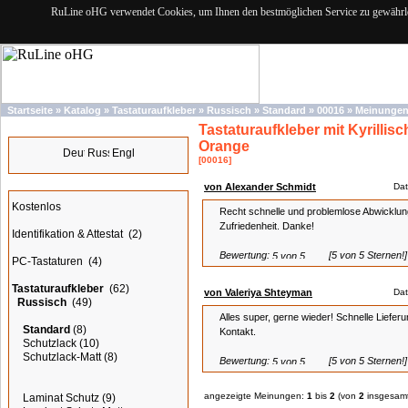
RuLine oHG verwendet Cookies, um Ihnen den bestmöglichen Service zu gewährlei
Startseite
»
Katalog
»
Tastaturaufkleber
»
Russisch
»
Standard
»
00016
»
Meinunge
Tastaturaufkleber mit Kyrilli
Sprachen
Orange
[00016]
Kategorien
von Alexander Schmidt
Dat
Kostenlos
Recht schnelle und problemlose Abwicklung
Zufriedenheit. Danke!
Identifikation & Attestat
(2)
Bewertung:
[5 von 5 Sternen!]
PC-Tastaturen
(4)
Tastaturaufkleber
(62)
von Valeriya Shteyman
Dat
Russisch
(49)
Alles super, gerne wieder! Schnelle Lieferu
Standard
(8)
Kontakt.
Schutzlack
(10)
Schutzlack-Matt
(8)
Bewertung:
[5 von 5 Sternen!]
angezeigte Meinungen:
1
bis
2
(von
2
insgesamt
Laminat Schutz
(9)