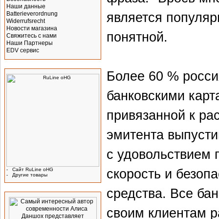
Наши данные
является популяр
Batterieverordnung
Widerrufsrecht
Новости магазина
понятной.
Свяжитесь с нами
Наши Партнеры
EDV сервис
Производитель
Более 60 % росси
банковскими карт
привязанной к ра
эмитента выпусти
с удовольствием 
скорость и безопа
-
Сайт RuLine oHG
-
Другие товары
Реклама
средства. Все ба
своим клиентам р