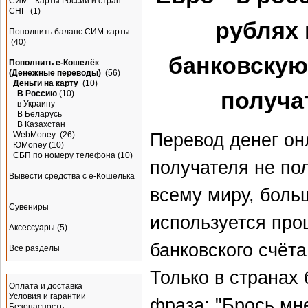
СИМ - Карты России и стран
СНГ
(1)
рублях 
Пополнить баланс СИМ-карты
(40)
банковскую
Пополнить e-Кошелёк
(Денежные переводы)
(56)
Деньги на карту
(10)
получа
В Россию
(10)
в Украину
В Беларусь
В Казахстан
Перевод денег он
WebMoney
(26)
ЮMoney
(10)
СБП по номеру телефона
(10)
получателя не пол
Вывести средства с е-Кошелька
всему миру, боль
Сувениры
используется про
Аксессуары
(5)
банковского счёта
Все разделы
Информация
Только в странах
Оплата и доставка
Условия и гарантии
фраза: "Брось мне
Безопасность