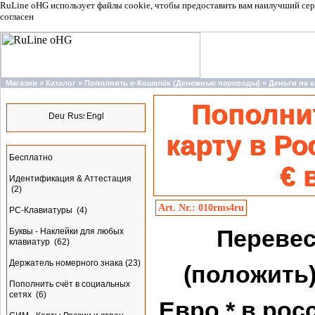
RuLine oHG использует файлы cookie, чтобы предоставить вам наилучший сер
согласен
Магазин
»
Каталог
»
Пополнить e-Кошелёк (Денежные переводы)
»
Деньги на к
Языки
Пополни
карту в Ро
Разделы
Бесплатно
€ 
Идентификация & Аттестация
(2)
Art. Nr.: 010rms4ru
PC-Клавиатуры
(4)
Перевес
Буквы - Наклейки для любых
клавиатур
(62)
Держатель номерного знака
(23)
(положить) 
Пополнить счёт в социальных
сетях
(6)
Евро * в рос