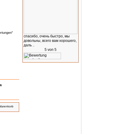
ertungen"
спасибо, очень быстро, мы
довольны, всего вам хорошего,
даль ..
n