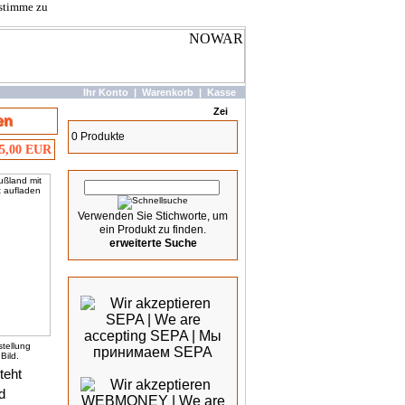
 stimme zu
Ihr Konto
|
Warenkorb
|
Kasse
Warenkorb
en
0 Produkte
25,00 EUR
Schnellsuche
Verwenden Sie Stichworte, um
ein Produkt zu finden.
erweiterte Suche
Wir akzeptieren
stellung
Bild.
teht
d