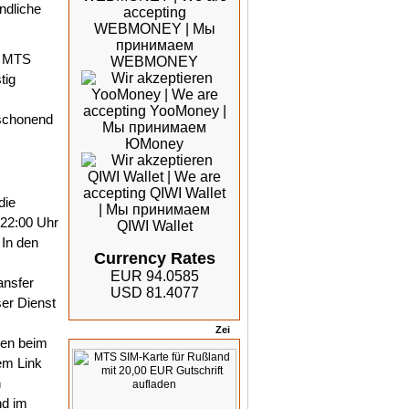
ändliche
e MTS
tig
schonend
die
n 22:00 Uhr
 In den
Currency Rates
EUR 94.0585
ansfer
USD 81.4077
ser Dienst
Bewertungen
ten beim
em Link
n
nd im