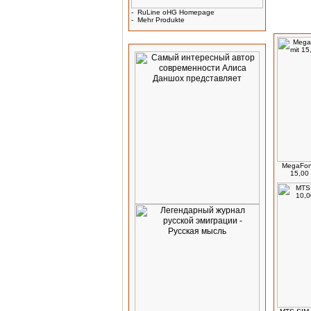
-
RuLine oHG Homepage
-
Mehr Produkte
Kunden,
Werbung
MegaFon 
15,00 