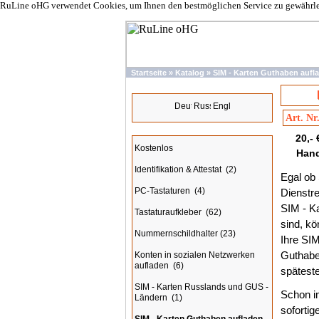
RuLine oHG verwendet Cookies, um Ihnen den bestmöglichen Service zu gewährleis
Startseite
»
Katalog
»
SIM - Karten Guthaben aufl
Sprachen
Art. Nr
Kategorien
20,-
Kostenlos
Hand
Identifikation & Attestat
(2)
Egal ob 
PC-Tastaturen
(4)
Dienstre
SIM - K
Tastaturaufkleber
(62)
sind, kö
Nummernschildhalter
(23)
Ihre SI
Guthaben
Konten in sozialen Netzwerken
aufladen
(6)
spätest
SIM - Karten Russlands und GUS -
Schon i
Ländern
(1)
sofortig