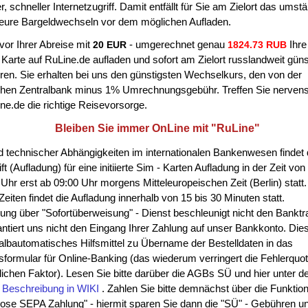
er, schneller Internetzugriff. Damit entfällt für Sie am Zielort das umst
 teure Bargeldwechseln vor dem möglichen Aufladen.
vor Ihrer Abreise mit
- umgerechnet genau
Ihr
20 EUR
1824.73
RUB
Karte auf RuLine.de aufladen und sofort am Zielort russlandweit güns
eren. Sie erhalten bei uns den günstigsten Wechselkurs, den von der
hen Zentralbank minus 1% Umrechnungsgebühr. Treffen Sie nerven
ne.de die richtige Reisevorsorge.
Bleiben Sie immer OnLine mit "RuLine"
 technischer Abhängigkeiten im internationalen Bankenwesen findet 
ft (Aufladung) für eine initiierte Sim - Karten Aufladung in der Zeit vo
 Uhr erst ab 09:00
Uhr
morgens Mitteleuropeischen Zeit
(Berlin)
statt.
Zeiten findet die Aufladung innerhalb von 15 bis 30 Minuten statt.
ung über "Sofortüberweisung" - Dienst beschleunigt nicht den Banktr
ntiert uns nicht den Eingang Ihrer Zahlung auf unser Bankkonto. Die
halbautomatisches Hilfsmittel zu Übername der Bestelldaten in das
sformular für Online-Banking (das wiederum verringert die Fehlerquo
ichen Faktor). Lesen Sie bitte darüber die AGBs SÜ und hier unter d
- Beschreibung in WIKI
. Zahlen Sie bitte demnächst über die Funktio
lose SEPA Zahlung" - hiermit sparen Sie dann die "SÜ" - Gebühren u