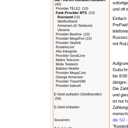
SIM - Karten Guthaben aufladen
sofortig
(40)
und oft
Provider TELE2
(10)
Funk-Provider MTS
(10)
Russland
(10)
Einfach 
Weißrußland
PrePaid 
Armenien (K-Telekom)
Ukraine
telefoni
Provider Beeline
(10)
Russisc
Provider MegaFon
(10)
Provider Skylink
mit RuLi
Rostelecom
Allo-Inkognito
Provider GoodLine
Matrix Telecom
Aufgrund
Motiv Telekom
Babilon Mobile
Gutschri
Provider MegaCom
bis 8:00
Orange Armenien
Provider TravelSIM
übrigen 
Provider bakcell
Die Zahl
und gara
E-Geld aufladen (Geldtransfer)
(56)
ist nur 
Zahlung
E-Geld entladen
menschl
die SÜ 
Souvenirs
"Kosten