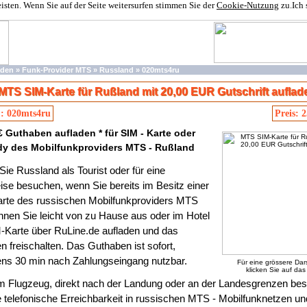
ten. Wenn Sie auf der Seite weitersurfen stimmen Sie der
Cookie-Nutzung
zu.
Ich
aden
»
Funk-Provider MTS
»
Russland
»
020mts4ru
MTS SIM-Karte für Rußland mit 20,00 EUR Gutschrift auflad
.: 020mts4ru
Preis: 
 € Guthaben aufladen * für SIM - Karte oder
y des Mobilfunkproviders MTS - Rußland
Sie Russland als Tourist oder für eine
ise besuchen, wenn Sie bereits im Besitz einer
arte des russischen Mobilfunkproviders MTS
nnen Sie leicht von zu Hause aus oder im Hotel
M-Karte über RuLine.de aufladen und das
 freischalten. Das Guthaben ist sofort,
ens 30 min nach Zahlungseingang nutzbar.
Für eine grössere Dar
klicken Sie auf das 
m Flugzeug, direkt nach der Landung oder an der Landesgrenzen bes
e telefonische Erreichbarkeit in russischen MTS - Mobilfunknetzen un