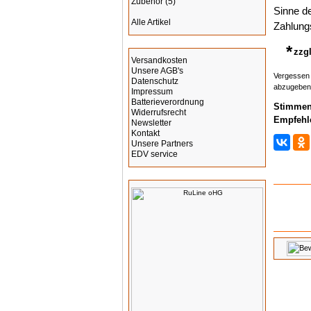
Zubehör
(5)
Sinne de
Alle Artikel
Zahlungs
Informationen
*
zzg
Versandkosten
Unsere AGB's
Vergessen 
Datenschutz
abzugeben
Impressum
Batterieverordnung
Stimmen 
Widerrufsrecht
Empfehle
Newsletter
Kontakt
Unsere Partners
EDV service
Hersteller Info