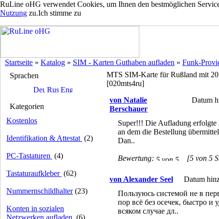
RuLine oHG verwendet Cookies, um Ihnen den bestmöglichen Service z
Nutzung
zu.
Ich stimme zu
Startseite
»
Katalog
»
SIM - Karten Guthaben aufladen
»
Funk-Prov
MTS SIM-Karte für Rußland mit 20,
Sprachen
[020mts4ru]
von Natalie
Datum hi
Kategorien
Berschauer
Kostenlos
Super!!! Die Aufladung erfolgte
an dem die Bestellung übermitte
Identifikation & Attestat
(2)
Dan..
PC-Tastaturen
(4)
Bewertung:
[5 von 5 S
Tastaturaufkleber
(62)
von Alexander Seel
Datum hinz
Nummernschildhalter
(23)
Пользуюсь системой не в перв
пор всё без осечек, быстро и у
Konten in sozialen
всяком случае дл..
Netzwerken aufladen
(6)