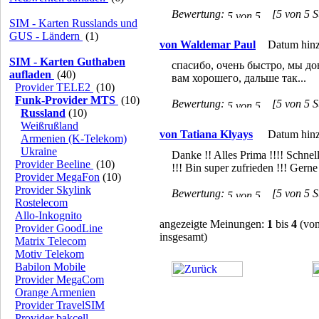
Bewertung:
[5 von 5 S
SIM - Karten Russlands und
GUS - Ländern
(1)
von Waldemar Paul
Datum hinz
SIM - Karten Guthaben
спасибо, очень быстро, мы до
aufladen
(40)
вам хорошего, дальше так...
Provider TELE2
(10)
Funk-Provider MTS
(10)
Bewertung:
[5 von 5 S
Russland
(10)
Weißrußland
von Tatiana Klyays
Datum hinz
Armenien (K-Telekom)
Ukraine
Danke !! Alles Prima !!!! Schnel
Provider Beeline
(10)
!!! Bin super zufrieden !!! Gerne
Provider MegaFon
(10)
Provider Skylink
Bewertung:
[5 von 5 S
Rostelecom
Allo-Inkognito
angezeigte Meinungen:
1
bis
4
(vo
Provider GoodLine
insgesamt)
Matrix Telecom
Motiv Telekom
Babilon Mobile
Provider MegaCom
Orange Armenien
Provider TravelSIM
Provider bakcell