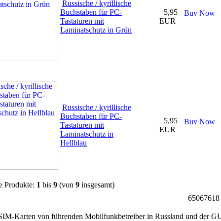
Russische / kyrillische
Buchstaben für PC-
5,95
Tastaturen mit
EUR
Laminatschutz in Grün
Russische / kyrillische
Buchstaben für PC-
5,95
Tastaturen mit
EUR
Laminatschutz in
Hellblau
e Produkte:
1
bis
9
(von
9
insgesamt)
65067618 Z
-Karten von führenden Mobilfunkbetreiber in Russland und der GUS,