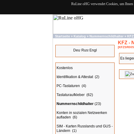
RuLine oHG verwendet Cookies, um Ihnen de
Startseite
»
Katalog
»
Nummernschildhalter
»
KFZ
KFZ - 
Sprachen
[KFZSR005
Es liege
Kategorien
Kostenlos
Identifikation & Attestat
(2)
PC-Tastaturen
(4)
Tastaturaufkleber
(62)
Nummernschildhalter
(23)
Konten in sozialen Netzwerken
aufladen
(6)
SIM - Karten Russlands und GUS -
Ländern
(1)