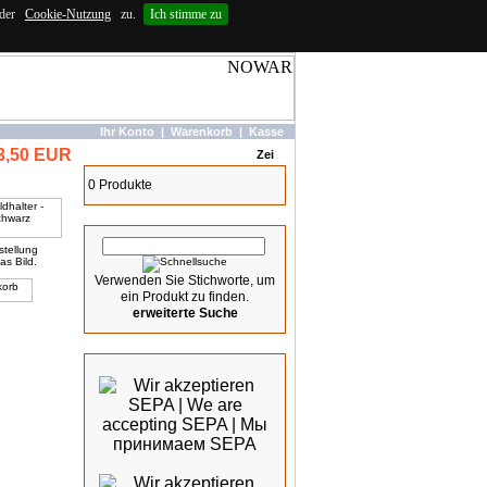
 der
Cookie-Nutzung
zu.
Ich stimme zu
Ihr Konto
|
Warenkorb
|
Kasse
3,50 EUR
Warenkorb
0 Produkte
Schnellsuche
stellung
as Bild.
Verwenden Sie Stichworte, um
ein Produkt zu finden.
erweiterte Suche
Wir akzeptieren