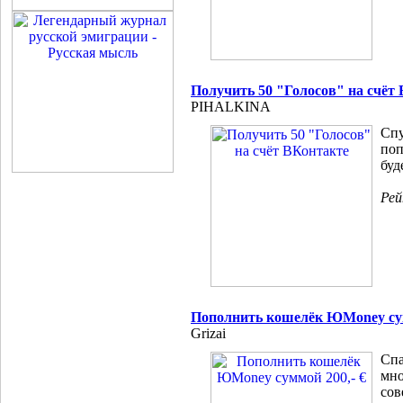
Получить 50 "Голосов" на счёт
PIHALKINA
Спу
поп
буд
Ре
Пополнить кошелёк ЮMoney сум
Grizai
Спа
мно
сов