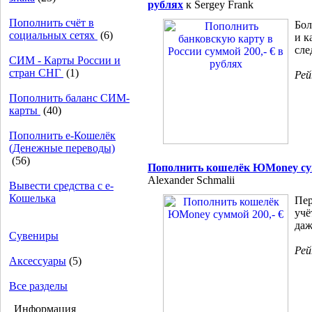
рублях
к Sergey Frank
Пополнить счёт в
Бол
социальных сетях
(6)
и к
сле
СИМ - Карты России и
стран СНГ
(1)
Ре
Пополнить баланс СИМ-
карты
(40)
Пополнить e-Кошелёк
(Денежные переводы)
(56)
Пополнить кошелёк ЮMoney сум
Alexander Schmalii
Вывести средства с е-
Кошелька
Пер
учё
даж
Сувениры
Ре
Аксессуары
(5)
Все разделы
Информация