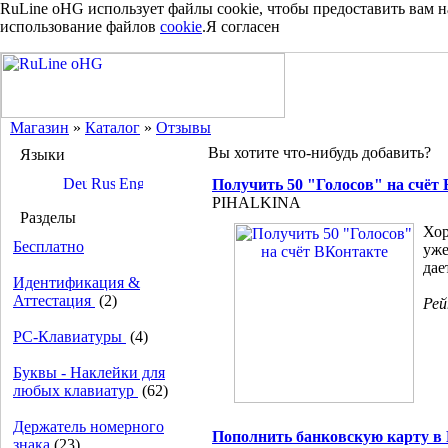
RuLine oHG использует файлы cookie, чтобы предоставить вам 
использование файлов
cookie
.
Я согласен
Магазин
»
Каталог
»
Отзывы
Вы хотите что-нибудь добавить?
Языки
Получить 50 "Голосов" на счёт
PIHALKINA
Разделы
Хор
Бесплатно
уже
дае
Идентификация &
Аттестация
(2)
Ре
PC-Клавиатуры
(4)
Буквы - Наклейки для
любых клавиатур
(62)
Держатель номерного
Пополнить банковскую карту в Р
знака
(23)