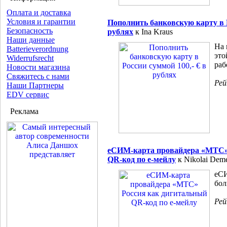
Оплата и доставка
Условия и гарантии
Пополнить банковскую карту в Р
Безопасность
рублях
к Ina Kraus
Наши данные
На 
Batterieverordnung
это
Widerrufsrecht
раб
Новости магазина
Свяжитесь с нами
Ре
Наши Партнеры
EDV сервис
Реклама
еСИМ-карта провайдера «МТС»
QR-код по е-мейлу
к Nikolai Dem
еСИ
бол
Ре