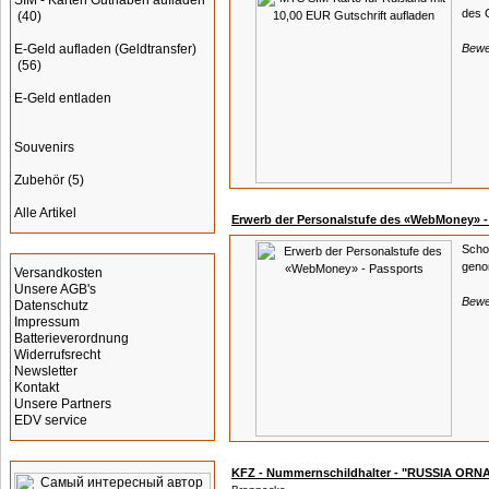
SIM - Karten Guthaben aufladen
des 
(40)
E-Geld aufladen (Geldtransfer)
Bewe
(56)
E-Geld entladen
Souvenirs
Zubehör
(5)
Alle Artikel
Erwerb der Personalstufe des «WebMoney» -
Informationen
Scho
geno
Versandkosten
Unsere AGB's
Bewe
Datenschutz
Impressum
Batterieverordnung
Widerrufsrecht
Newsletter
Kontakt
Unsere Partners
EDV service
Werbung
KFZ - Nummernschildhalter - "RUSSIA OR