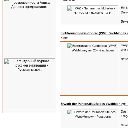
Brennecke
Ein k
Dan
Bewe
Elektronische-Geldbörse (WME) WebMoney mi
Kahm
Надё
или 
Bewe
Erwerb der Personalstufe des «WebMoney» -
Das R
Frage
Bewe