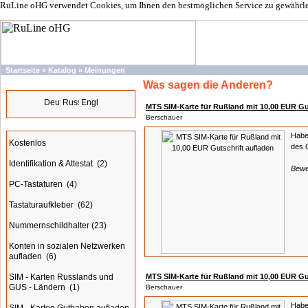
RuLine oHG verwendet Cookies, um Ihnen den bestmöglichen Service zu gewährleis
Startseite
»
Katalog
»
Meinungen
Was sagen die Anderen?
Sprachen
MTS SIM-Karte für Rußland mit 10,00 EUR Gu
Berschauer
Kategorien
Habe
Kostenlos
des 
Identifikation & Attestat
(2)
Bewe
PC-Tastaturen
(4)
Tastaturaufkleber
(62)
Nummernschildhalter
(23)
Konten in sozialen Netzwerken
aufladen
(6)
SIM - Karten Russlands und
MTS SIM-Karte für Rußland mit 10,00 EUR Gu
GUS - Ländern
(1)
Berschauer
Habe