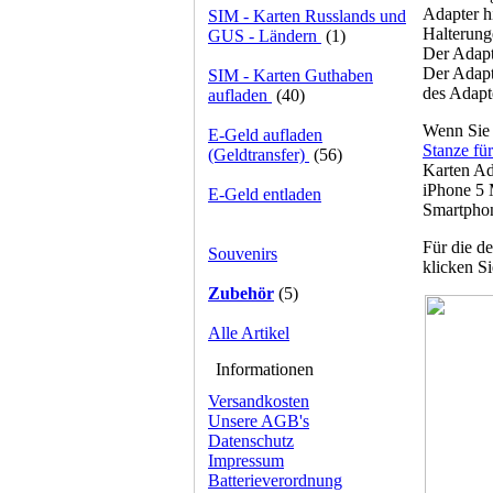
Adapter h
SIM - Karten Russlands und
Halterunge
GUS - Ländern
(1)
Der Adapte
Der Adapt
SIM - Karten Guthaben
des Adapt
aufladen
(40)
Wenn Sie 
E-Geld aufladen
Stanze fü
(Geldtransfer)
(56)
Karten Ad
iPhone 5 
E-Geld entladen
Smartphon
Für die d
Souvenirs
klicken Si
Zubehör
(5)
Alle Artikel
Informationen
Versandkosten
Unsere AGB's
Datenschutz
Impressum
Batterieverordnung