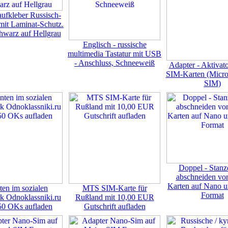
aufkleber Russisch-
mit Laminat-Schutz.
hwarz auf Hellgrau
Englisch - russische
multimedia Tastatur mit USB
- Anschluss, Schneeweiß
Adapter - Aktivator
SIM-Karten (Micro 
SIM)
Doppel - Stan
abschneiden vo
Karten auf Nano 
en im sozialen
MTS SIM-Karte für
Format
k Odnoklassniki.ru
Rußland mit 10,00 EUR
50 OKs aufladen
Gutschrift aufladen