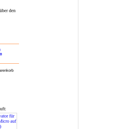
 über den
n
em
uft: