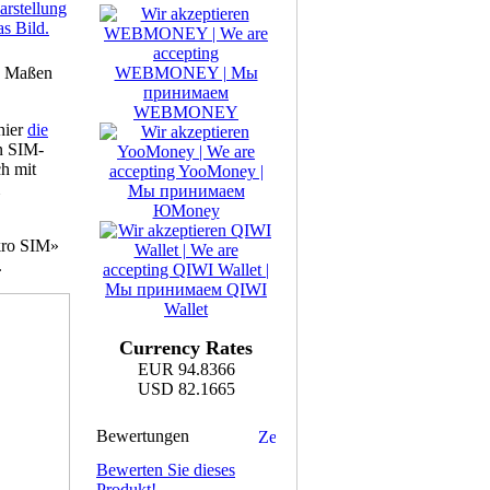
arstellung
as Bild.
ie Maßen
hier
die
n SIM-
h mit
ikro SIM»
.
Currency Rates
EUR 94.8366
USD 82.1665
Bewertungen
Bewerten Sie dieses
Produkt!