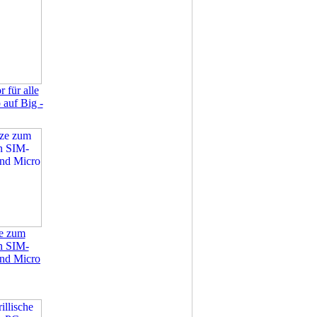
 für alle
auf Big -
ze zum
n SIM-
und Micro