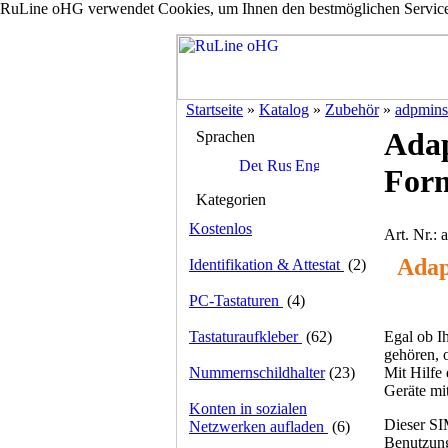
RuLine oHG verwendet Cookies, um Ihnen den bestmöglichen Service z
Startseite
»
Katalog
»
Zubehör
»
adpmin
Adap
Sprachen
For
Kategorien
Kostenlos
Art. Nr.:
Adap
Identifikation & Attestat
(2)
PC-Tastaturen
(4)
Egal ob I
Tastaturaufkleber
(62)
gehören, 
Mit Hilfe
Nummernschildhalter
(23)
Geräte mi
Konten in sozialen
Dieser SIM
Netzwerken aufladen
(6)
Benutzung