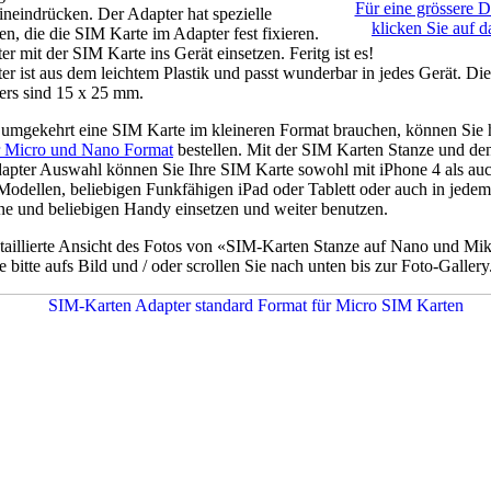
Für eine grössere D
ineindrücken. Der Adapter hat spezielle
klicken Sie auf d
n, die die SIM Karte im Adapter fest fixieren.
r mit der SIM Karte ins Gerät einsetzen. Feritg ist es!
er ist aus dem leichtem Plastik und passt wunderbar in jedes Gerät. D
ers sind 15 x 25 mm.
umgekehrt eine SIM Karte im kleineren Format brauchen, können Sie 
r Micro und Nano Format
bestellen. Mit der SIM Karten Stanze und de
apter Auswahl können Sie Ihre SIM Karte sowohl mit iPhone 4 als auc
Modellen, beliebigen Funkfähigen iPad oder Tablett oder auch in jedem
e und beliebigen Handy einsetzen und weiter benutzen.
etaillierte Ansicht des Fotos von «SIM-Karten Stanze auf Nano und M
e bitte aufs Bild und / oder scrollen Sie nach unten bis zur Foto-Gallery