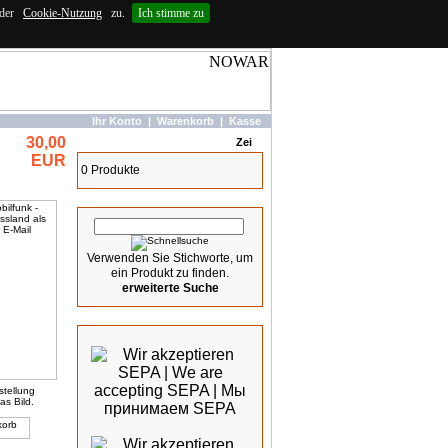
 der
Cookie-Nutzung
zu.
Ich stimme zu
Ihr Konto
|
Warenkorb
|
Kasse
30,00
Warenkorb
EUR
0 Produkte
Schnellsuche
Verwenden Sie Stichworte, um
ein Produkt zu finden.
erweiterte Suche
Wir akzeptieren
stellung
as Bild.