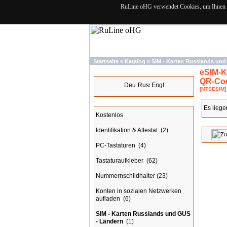
RuLine oHG verwendet Cookies, um Ihnen de
Startseite
»
Katalog
»
SIM - Karten Russlands und
eSIM-K
Sprachen
QR-Cod
[MTSESIM]
Kategorien
Es liege
Kostenlos
Identifikation & Attestat
(2)
PC-Tastaturen
(4)
Tastaturaufkleber
(62)
Nummernschildhalter
(23)
Konten in sozialen Netzwerken
aufladen
(6)
SIM - Karten Russlands und GUS
- Ländern
(1)