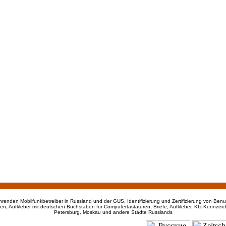
enden Mobilfunkbetreiber in Russland und der GUS, Identifizierung und Zertifizierung von Ben
en, Aufkleber mit deutschen Buchstaben für Computertastaturen, Briefe, Aufkleber, Kfz-Kennzeic
Petersburg, Moskau und andere Städte Russlands