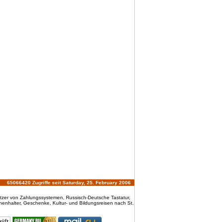
65066420 Zugriffe seit Saturday, 25. February 2006
utzer von Zahlungssystemen, Russisch-Deutsche Tastatur,
henhalter, Geschenke, Kultur- und Bildungsreisen nach St.