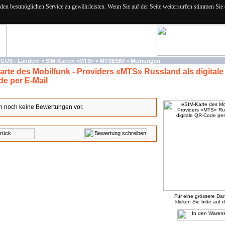
n bestmöglichen Service zu gewährleisten. Wenn Sie auf der Seite weitersurfen stimmen Sie
 GUS - Ländern
»
SIM-Karten «MTS»
»
MTSESIM
»
Meinungen
arte des Mobilfunk - Providers «MTS» Russland als digitale
e per E-Mail
n noch keine Bewertungen vor.
Für eine grössere Dar
klicken Sie bitte auf d