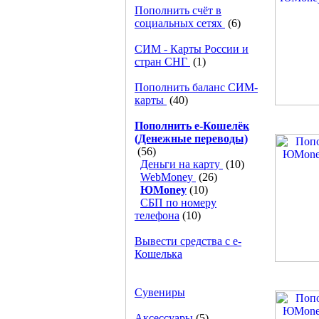
Пополнить счёт в
социальных сетях
(6)
СИМ - Карты России и
стран СНГ
(1)
Пополнить баланс СИМ-
карты
(40)
Пополнить e-Кошелёк
(Денежные переводы)
(56)
Деньги на карту
(10)
WebMoney
(26)
ЮMoney
(10)
СБП по номеру
телефона
(10)
Вывести средства с е-
Кошелька
Сувениры
Аксессуары
(5)