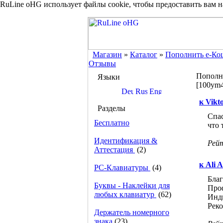
RuLine oHG использует файлы cookie, чтобы предоставить вам 
Магазин
»
Каталог
»
Пополнить e-Ко
Отзывы
Пополн
Языки
[100ym4
к Vikt
Разделы
Спа
Бесплатно
что 
Идентификация &
Рей
Аттестация
(2)
к Ali A
PC-Клавиатуры
(4)
Благ
Буквы - Наклейки для
Проф
любых клавиатур
(62)
Инд
Реко
Держатель номерного
знака
(23)