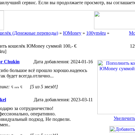
наилучший сервис. Если вы продолжаете просмотр, вы соглашает
шелёк (Денежные переводы)
»
ЮMoney
»
100ym4ru
»
Мо
ить кошелёк ЮMoney суммой 100,- €
12
ru]
or Chukin
Дата добавления: 2024-01-16
сибо большое всё прошло хорошо.надеюсь
так будет всегда.отлично...
тинг:
[5 из 5 звезд!]
kel
Дата добавления: 2023-03-11
одарю за сотрудничество!
ессионально, оперативно.
Увеличит
ивидуальный подход. Не подвели.
мен..