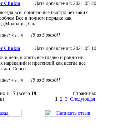
or Chukin
Дата добавления: 2021-05-20
всегда всё. понятно всё быстро без каких
роблем,Всё в полном порядке как
да,Молодцы, Спа..
тинг:
[5 из 5 звезд!]
or Chukin
Дата добавления: 2021-05-10
ый день,и опять все гладко и ровно ни
х нареканий и претензий как всегда всё
льно. Спаси..
тинг:
[5 из 5 звезд!]
ано
1
-
7
(всего
19
Страницы:
в)
1
2
3
Следующая