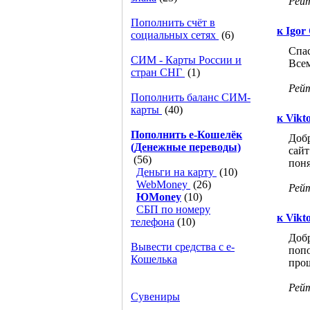
Рей
Пополнить счёт в
к Igor 
социальных сетях
(6)
Спас
СИМ - Карты России и
Все
стран СНГ
(1)
Рей
Пополнить баланс СИМ-
карты
(40)
к Vikt
Пополнить e-Кошелёк
Добр
(Денежные переводы)
сайт
(56)
поня
Деньги на карту
(10)
WebMoney
(26)
Рей
ЮMoney
(10)
СБП по номеру
к Vikt
телефона
(10)
Добр
Вывести средства с е-
попо
Кошелька
прош
Рей
Сувениры