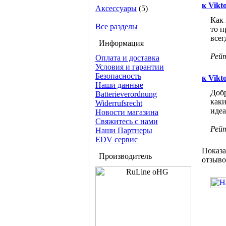
к Vikt
Аксессуары
(5)
Как 
Все разделы
то п
всег
Информация
Рей
Оплата и доставка
Условия и гарантии
Безопасность
к Vikt
Наши данные
Добр
Batterieverordnung
каки
Widerrufsrecht
идеа
Новости магазина
Свяжитесь с нами
Рей
Наши Партнеры
EDV сервис
Показ
Производитель
отзыво