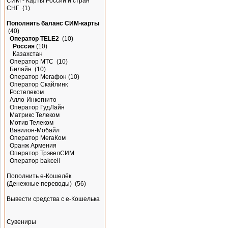
СИМ - Карты России и стран
СНГ
(1)
Пополнить баланс СИМ-карты
(40)
Оператор TELE2
(10)
Россия
(10)
Казахстан
Оператор МТС
(10)
Билайн
(10)
Оператор Мегафон
(10)
Оператор Скайлинк
Ростелеком
Алло-Инкогнито
Оператор ГудЛайн
Матрикс Телеком
Мотив Телеком
Вавилон-Мобайл
Оператор МегаКом
Оранж Армения
Оператор ТрэвелСИМ
Оператор bakcell
Пополнить e-Кошелёк
(Денежные переводы)
(56)
Вывести средства с е-Кошелька
Сувениры