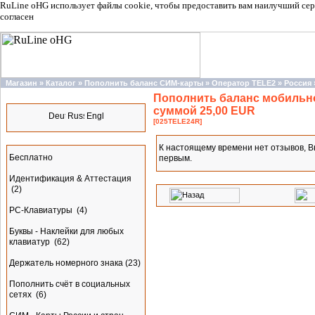
RuLine oHG использует файлы cookie, чтобы предоставить вам наилучший сер
согласен
Магазин
»
Каталог
»
Пополнить баланс СИМ-карты
»
Оператор TELE2
»
Россия
Пополнить баланс мобильно
Языки
суммой 25,00 EUR
[025TELE24R]
Разделы
К настоящему времени нет отзывов, В
Бесплатно
первым.
Идентификация & Аттестация
(2)
PC-Клавиатуры
(4)
Буквы - Наклейки для любых
клавиатур
(62)
Держатель номерного знака
(23)
Пополнить счёт в социальных
сетях
(6)