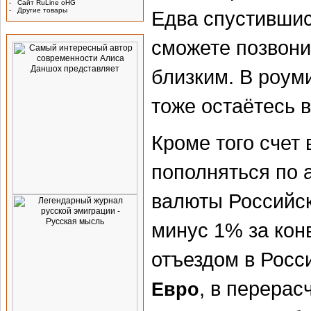
-
Сайт RuLine oHG
-
Другие товары
Едва спустившис
Реклама
сможете позвони
близким. В роум
тоже остаётесь в
Кроме того счет
пополняться по 
валюты Российск
минус 1% за кон
отъездом в Рос
, в перерас
Евро