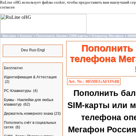
RuLine oHG использует файлы cookie, чтобы предоставить вам наилучший сер
согласен
Магазин
»
Каталог
»
Пополнить баланс СИМ-карты
»
Оператор Мегафон
»
005
Языки
Пополнить 
телефона Мег
Разделы
Бесплатно
Идентификация & Аттестация
Art. Nr.: 005MEGAFON4R
(2)
PC-Клавиатуры
(4)
Пополнить бал
Буквы - Наклейки для любых
SIM-карты или 
клавиатур
(62)
Держатель номерного знака
(23)
телефона оп
Пополнить счёт в социальных
сетях
(6)
Мегафон Россия