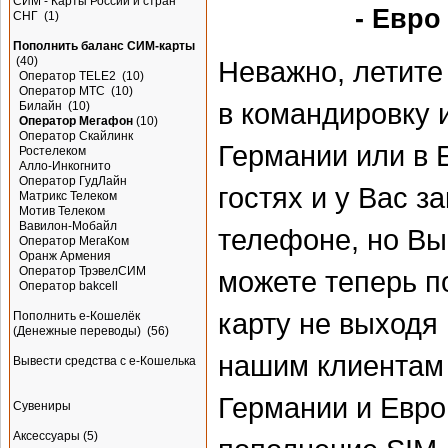
СИМ - Карты России и стран
- Евро 
СНГ
(1)
Пополнить баланс СИМ-карты
(40)
Неважно, летите
Оператор TELE2
(10)
Оператор МТС
(10)
в командировку 
Билайн
(10)
Оператор Мегафон
(10)
Оператор Скайлинк
Германии или в 
Ростелеком
Алло-Инкогнито
Оператор ГудЛайн
гостях и у Вас з
Матрикс Телеком
Мотив Телеком
Вавилон-Мобайл
телефоне, но Вы
Оператор МегаКом
Оранж Армения
Оператор ТрэвелСИМ
можете теперь п
Оператор bakcell
карту не выходя
Пополнить e-Кошелёк
(Денежные переводы)
(56)
нашим клиентам 
Вывести средства с е-Кошелька
Германии и Евро
Сувениры
Аксессуары
(5)