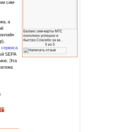
ии сим-
жа, а
ой
Баланс сим-карты МТС
 онлайн
пополнен успешно и
быстро.Спасибо за ка ..
р).
 сервиса
ый SEPA
мое. Эта
латежа
!