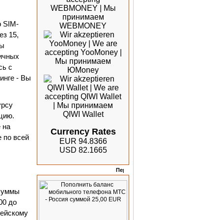
 SIM-
ез 15,
вы
личных
сь с
инге - Вы
урсу
цию.
 на
Currency Rates
е по всей
EUR 94.8366
USD 82.1665
Отзывы
 суммы
00 до
пейскому