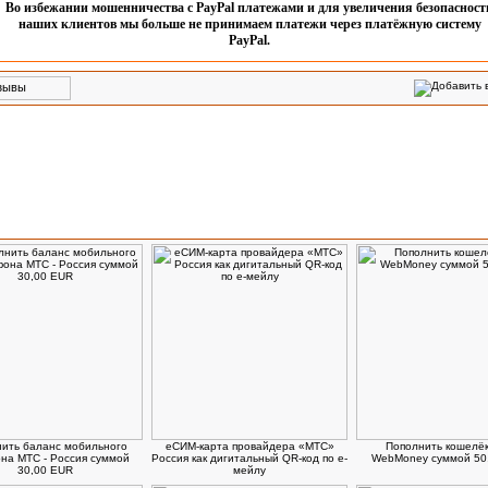
Во избежании мошенничества с PayPal платежами и для увеличения безопасност
наших клиентов мы больше не принимаем платежи через платёжную систему
PayPal.
ели, которые заказывают данный товар, также выбирают
ить баланс мобильного
еСИМ-карта провайдера «МТС»
Пополнить кошелёк
на МТС - Россия суммой
Россия как дигитальный QR-код по е-
WebMoney суммой 50,
30,00 EUR
мейлу