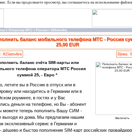
вис. Если вы продолжаете просмотр, вы соглашаетесь на использование файло
рты
»
Оператор МТС
»
Россия
»
025mts4ru
олнить баланс мобильного телефона МТС - Россия с
25,00 EUR
.: 025mts4ru
Цена: 
ополнить баланс счёта SIM-карты или
льного телефона оператора МТС Россия
суммой 25, - Евро *
, летите вы в Россию в отпуск или в
ровку или находитесь в Германии или в
ском роуминге, в гостях и у Вас
лись деньги на телефоне, но Вы - абонент
ы можете теперь пополнить Вашу СИМ -
е выходя из дома. Мы предлагаем нашим
Увеличить
м эксклюзивный сервис в Германии и
- дёшево и быстро пополнение SIM-карт российских провайдер