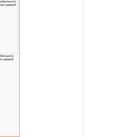
бильного
я суммой