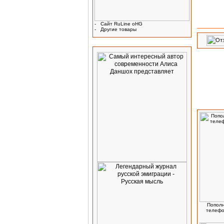
-
Сайт RuLine oHG
-
Другие товары
Реклама
Посетит
Пополн
телефо