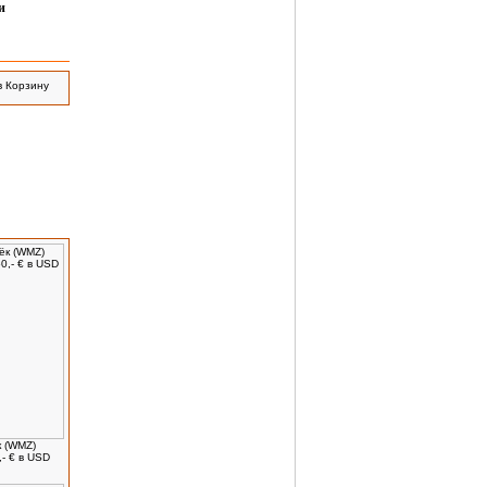
и
 (WMZ)
- € в USD