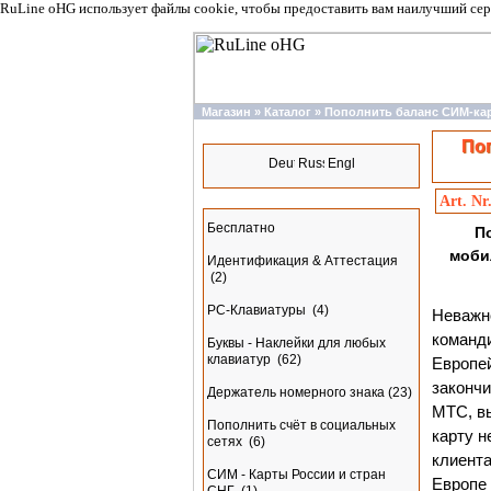
RuLine oHG использует файлы cookie, чтобы предоставить вам наилучший сер
Магазин
»
Каталог
»
Пополнить баланс СИМ-ка
Языки
Поп
Art. Nr
Разделы
Бесплатно
П
моби
Идентификация & Аттестация
(2)
PC-Клавиатуры
(4)
Неважно
команди
Буквы - Наклейки для любых
клавиатур
(62)
Европей
закончи
Держатель номерного знака
(23)
МТС, в
Пополнить счёт в социальных
карту н
сетях
(6)
клиента
СИМ - Карты России и стран
Европе 