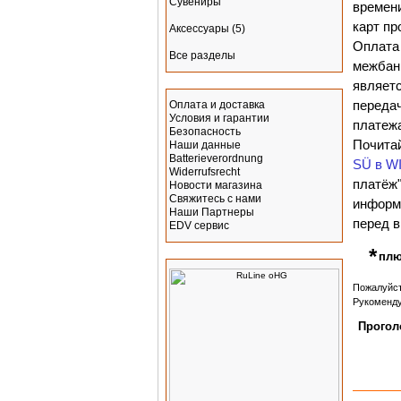
Сувениры
времени
карт пр
Аксессуары
(5)
Оплата 
Все разделы
межбанк
Информация
являет
передач
Оплата и доставка
Условия и гарантии
платежа
Безопасность
Почита
Наши данные
Batterieverordnung
SÜ в WI
Widerrufsrecht
платёж"
Новости магазина
Свяжитесь с нами
информ
Наши Партнеры
перед 
EDV сервис
*
Производитель
плю
Пожалуйст
Рукоменду
Прогол