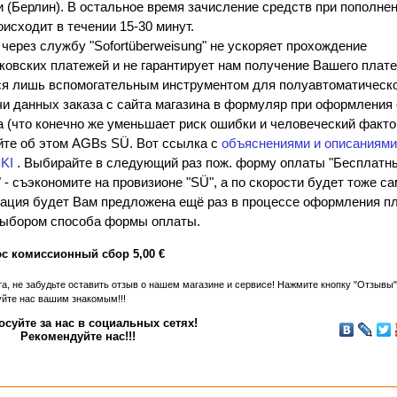
 (Берлин). В остальное время зачисление средств при пополнен
оисходит в течении 15-30 минут.
через службу "Sofortüberweisung" не ускоряет прохождение
овских платежей и не гарантирует нам получение Вашего плате
ся лишь вспомогательным инструментом для полуавтоматическ
и данных заказа с сайта магазина в формуляр при оформления
 (что конечно же уменьшает риск ошибки и человеческий факто
йте об этом AGBs SÜ. Вот ссылка с
объяснениями и описаниями
KI
. Выбирайте в следующий раз пож. форму оплаты "Бесплатн
 - съэкономите на провизионе "SÜ", а по скорости будет тоже са
ация будет Вам предложена ещё раз в процессе оформления п
выбором способа формы оплаты.
с комиссионный сбор
5,00
€
а, не забудьте оставить отзыв о нашем магазине и сервисе! Нажмите кнопку "Отзывы"
йте нас вашим знакомым!!!
осуйте за нас в социальных сетях!
Рекомендуйте нас!!!