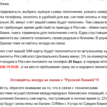
убежа.
трироваться, выбрать нужную сумму пополнения, указать номер
ли телефона, оплатить в удобной для вас системе оплаты и чер
льно 30, минут счёт вашей симки будет пополнен. Тем самым 
те требующих время действий по приезду в Россию - обмен на
 банке, поиск терминала для пополнения счета. Едва спустивши
амолета вы сможете позвонить своим родным и близким. В роум
бразом тоже остаётесь всегда на связи.
ого счет вашей SIM-карты будет пополняться по актуальному к
валюты Российского Центрального Банка минус 1% за конверта
отъездом в Россию положите на телефон
, в перерасчёте
25 Евро
, и на месте пребывания сразу же и недорого звонит
299.79
RUB
Оставайтсь всегда на линии с "Русской Линией"!!!
ста, обратите внимание на то, что в связи с техническими
ностями осуществления международных банковских операций,
олнения баланса сим-карты, поступившие в ночное время (с 22:
ра) будут зачислены на баланс СИМки с 9 утра по Средне-Евро