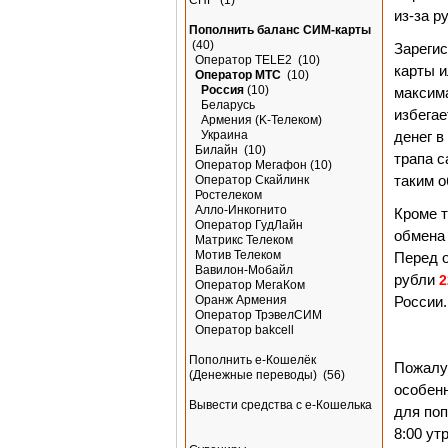
СНГ
(1)
из-за р
Пополнить баланс СИМ-карты
(40)
Зарегис
Оператор TELE2
(10)
карты и
Оператор МТС
(10)
Россия
(10)
максима
Беларусь
избегае
Армения (K-Teлeкoм)
денег в
Украина
Билайн
(10)
трапа с
Оператор Мегафон
(10)
таким о
Оператор Скайлинк
Ростелеком
Алло-Инкогнито
Кроме т
Оператор ГудЛайн
обмена 
Матрикс Телеком
Мотив Телеком
Перед 
Вавилон-Мобайл
рубли
2
Оператор МегаКом
России.
Оранж Армения
Оператор ТрэвелСИМ
Оператор bakcell
Пополнить e-Кошелёк
Пожалуй
(Денежные переводы)
(56)
особен
Вывести средства с е-Кошелька
для поп
8:00 ут