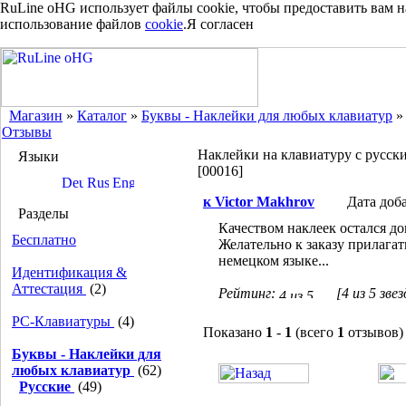
RuLine oHG использует файлы cookie, чтобы предоставить вам 
использование файлов
cookie
.
Я согласен
Магазин
»
Каталог
»
Буквы - Наклейки для любых клавиатур
Отзывы
Наклейки на клавиатуру с русск
Языки
[00016]
к Victor Makhrov
Дата доб
Разделы
Качеством наклеек остался до
Бесплатно
Желательно к заказу прилагат
немецком языке...
Идентификация &
Аттестация
(2)
Рейтинг:
[4 из 5 звез
PC-Клавиатуры
(4)
Показано
1
-
1
(всего
1
отзывов)
Буквы - Наклейки для
любых клавиатур
(62)
Русские
(49)