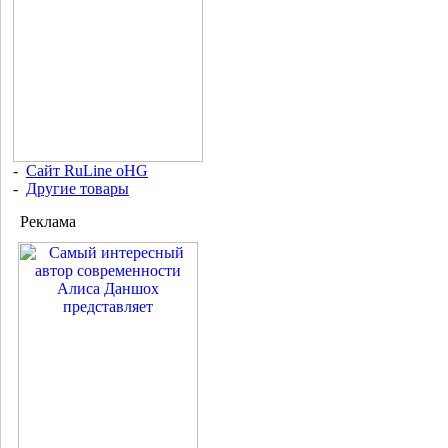
-
Сайт RuLine oHG
-
Другие товары
Реклама