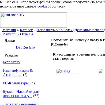
RuLine oHG использует файлы cookie, чтобы предоставить вам 
использование файлов
cookie
.
Я согласен
Магазин
»
Каталог
»
Пополнить e-Кошелёк (Денежные перево
025rms4ru
»
Отзывы
Пополнить банковскую карту в Ро
Языки
[025rms4ru]
К настоящему времени нет отз
Разделы
стать первым.
Бесплатно
Идентификация &
Аттестация
(2)
PC-Клавиатуры
(4)
Буквы - Наклейки для
любых клавиатур
(62)
Держатель номерного