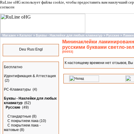
RuLine oHG использует файлы cookie, чтобы предоставить вам наилучший сер
согласен
Магазин
»
Каталог
»
Буквы - Наклейки для любых клавиатур
»
Русские
»
Ламин
Мининаклейки ламинированны
Языки
русскими буквами светло-зел
[00053]
Разделы
К настоящему времени нет отзывов, Вы
Бесплатно
Идентификация & Аттестация
(2)
PC-Клавиатуры
(4)
Буквы - Наклейки для любых
клавиатур
(62)
Русские
(49)
Стандартные
(8)
С покрытием лака
(10)
С покрытием лака -
матовые
(8)