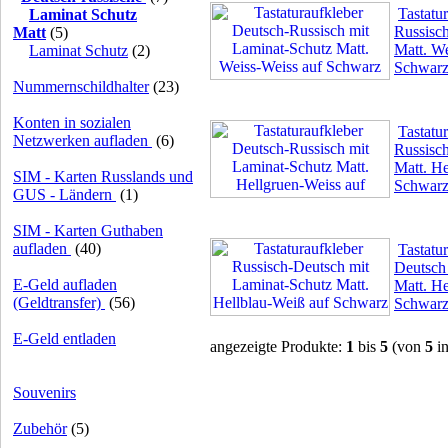
Tastatu
Laminat Schutz
Russisc
Matt
(5)
Matt. We
Laminat Schutz
(2)
Schwar
Nummernschildhalter
(23)
Konten in sozialen
Tastatu
Netzwerken aufladen
(6)
Russisc
Matt. He
SIM - Karten Russlands und
Schwar
GUS - Ländern
(1)
SIM - Karten Guthaben
aufladen
(40)
Tastatu
Deutsch
E-Geld aufladen
Matt. He
(Geldtransfer)
(56)
Schwar
E-Geld entladen
angezeigte Produkte:
1
bis
5
(von
5
in
Souvenirs
Zubehör
(5)