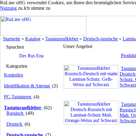
RuLine oHG verwendet Cookies, um Ihnen den bestmöglichen Service z
Nutzung
zu.
Ich stimme zu
Startseite
»
Katalog
»
Tastaturaufkleber
»
Deutsch-russische
»
Lamina
Unser Angebot
Sprachen
Produkt
Kategorien
Tastatu
Deutsch 
Kostenlos
Schutz. 
Schwar
Identifikation & Attestat
(2)
PC-Tastaturen
(4)
Tastatu
Tastaturaufkleber
(62)
Russisc
Russisch
(49)
Matt. O
Schwar
Deutsch
(6)
Deutsch-russische
(7)