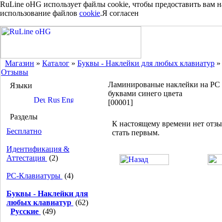
RuLine oHG использует файлы cookie, чтобы предоставить вам 
использование файлов
cookie
.
Я согласен
Магазин
»
Каталог
»
Буквы - Наклейки для любых клавиатур
Отзывы
Ламинированые наклейки на PC -
Языки
буквами синего цвета
[00001]
Разделы
К настоящему времени нет отз
Бесплатно
стать первым.
Идентификация &
Аттестация
(2)
PC-Клавиатуры
(4)
Буквы - Наклейки для
любых клавиатур
(62)
Русские
(49)