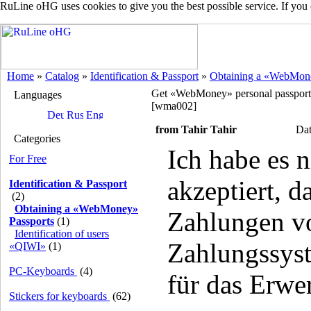
RuLine oHG uses cookies to give you the best possible service. If you
Home
»
Catalog
»
Identification & Passport
»
Obtaining a «WebMone
Get «WebMoney» personal passport
Languages
[wma002]
from Tahir Tahir
Dat
Categories
Ich habe es n
For Free
akzeptiert, d
Identification & Passport
(2)
Obtaining a «WebMoney»
Zahlungen v
Passports
(1)
Identifiсation of users
Zahlungssys
«QIWI»
(1)
PC-Keyboards
(4)
für das Erwe
Stickers for keyboards
(62)