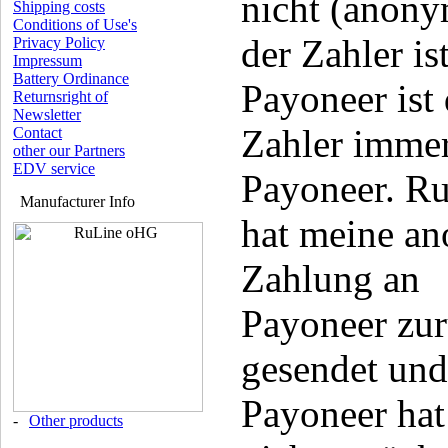
nicht (anony
Shipping costs
Conditions of Use's
der Zahler is
Privacy Policy
Impressum
Battery Ordinance
Payoneer ist 
Returnsright of
Newsletter
Zahler imme
Contact
other our Partners
EDV service
Payoneer. R
Manufacturer Info
hat meine a
Zahlung an
Payoneer zu
gesendet und
Payoneer hat
-
Other products