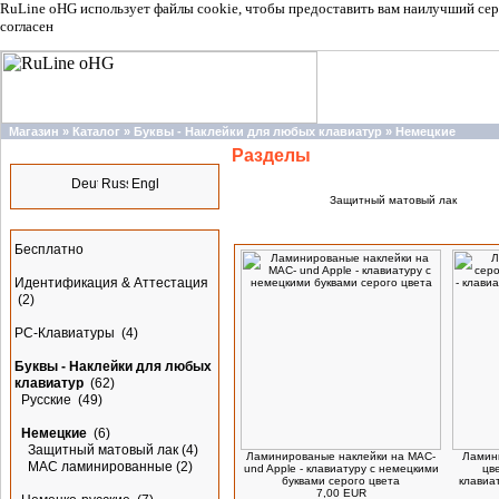
RuLine oHG использует файлы cookie, чтобы предоставить вам наилучший сер
согласен
Магазин
»
Каталог
»
Буквы - Наклейки для любых клавиатур
»
Немецкие
Разделы
Языки
Защитный матовый лак
Разделы
Новинки
Бесплатно
Идентификация & Аттестация
(2)
PC-Клавиатуры
(4)
Буквы - Наклейки для любых
клавиатур
(62)
Русские
(49)
Немецкие
(6)
Защитный матовый лак
(4)
Ламинированые наклейки на MAC-
Ламин
МАС ламинированные
(2)
und Apple - клавиатуру с немецкими
цве
буквами серого цвета
клавиа
7,00 EUR