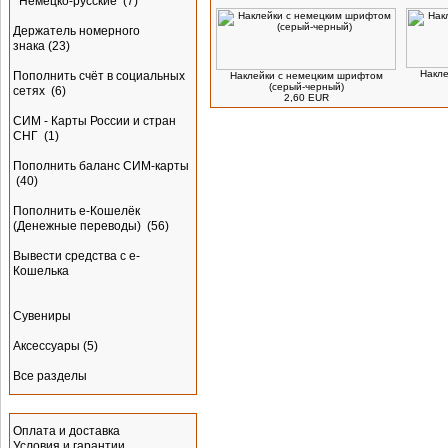
Немецко-русские
(7)
Держатель номерного
знака
(23)
Накле
Пополнить счёт в социальных
Наклейки с немецким шрифтом
(серый-черный)
сетях
(6)
2,60 EUR
СИМ - Карты России и стран
СНГ
(1)
Пополнить баланс СИМ-карты
(40)
Пополнить e-Кошелёк
(Денежные переводы)
(56)
Вывести средства с е-
Кошелька
Сувениры
Аксессуары
(5)
Все разделы
Информация
Оплата и доставка
Условия и гарантии