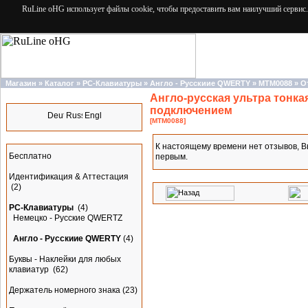
RuLine oHG использует файлы cookie, чтобы предоставить вам наилучший сервис.
Магазин
»
Каталог
»
PC-Клавиатуры
»
Англо - Русскиие QWERTY
»
MTM0088
»
О
Англо-русская ультра тонка
Языки
подключением
[MTM0088]
Разделы
К настоящему времени нет отзывов, В
Бесплатно
первым.
Идентификация & Аттестация
(2)
PC-Клавиатуры
(4)
Немецко - Русские QWERTZ
Англо - Русскиие QWERTY
(4)
Буквы - Наклейки для любых
клавиатур
(62)
Держатель номерного знака
(23)