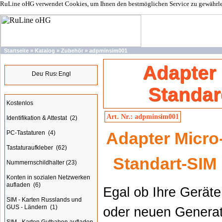
RuLine oHG verwendet Cookies, um Ihnen den bestmöglichen Service zu gewährleis
Startseite
»
Katalog
»
Zubehör
»
adpminsim001
Sprachen
Adapter 
Standar
Kategorien
Kostenlos
Art. Nr.: adpminsim001
Identifikation & Attestat
(2)
Adapter Micro
PC-Tastaturen
(4)
Tastaturaufkleber
(62)
Standart-SIM
Nummernschildhalter
(23)
Konten in sozialen Netzwerken
aufladen
(6)
Egal ob Ihre Geräte
SIM - Karten Russlands und
GUS - Ländern
(1)
oder neuen Genera