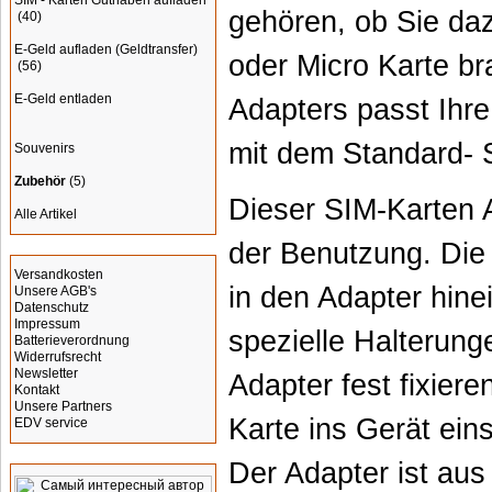
SIM - Karten Guthaben aufladen
gehören, ob Sie da
(40)
E-Geld aufladen (Geldtransfer)
oder Micro Karte br
(56)
E-Geld entladen
Adapters passt Ihre
mit dem Standard- 
Souvenirs
Zubehör
(5)
Dieser SIM-Karten A
Alle Artikel
der Benutzung. Die
Informationen
Versandkosten
in den Adapter hine
Unsere AGB's
Datenschutz
Impressum
spezielle Halterung
Batterieverordnung
Widerrufsrecht
Newsletter
Adapter fest fixier
Kontakt
Unsere Partners
Karte ins Gerät eins
EDV service
Werbung
Der Adapter ist aus