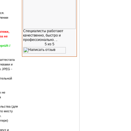
ся.
лении
Специалисты работают
атежи,
качественно, быстро и
ра не
профессионально. ..
prüft /
аттестата
уквами и
к JPEG -
тельной
ы не
а
ельства (для
по месту
.
ютере)
ney» и