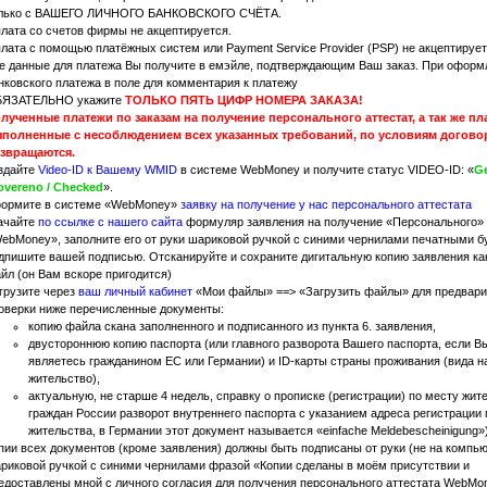
лько с ВАШЕГО ЛИЧНОГО БАНКОВСКОГО СЧЁТА.
лата со счетов фирмы не акцептируется.
лата с помощью платёжных систем или Payment Service Provider (PSP) не акцептирует
е данные для платежа Вы получите в емэйле, подтверждающим Ваш заказ. При оформ
нковского платежа в поле для комментария к платежу
ЯЗАТЕЛЬНО укажите
ТОЛЬКО ПЯТЬ ЦИФР НОМЕРА ЗАКАЗА!
лученные платежи по заказам на получение персонального аттестат, а так же пл
полненные с несоблюдением всех указанных требований, по условиям догово
звращаются.
здайте
Video-ID к Вашему WMID
в системе WebMoney и получите статус VIDEO-ID: «
Ge
overeno / Checked
».
ормите в системе «WebMoney»
заявку на получение у нас персонального аттестата
ачайте
по ссылке с нашего сайта
формуляр заявления на получение «Персонального» 
ebMoney», заполните его от руки шариковой ручкой с синими чернилами печатными б
дпишите вашей подписью. Отсканируйте и сохраните дигитальную копию заявления ка
йл (он Вам вскоре пригодится)
грузите через
ваш личный кабинет
«Мои файлы» ==> «Загрузить файлы» для предвари
оверки ниже перечисленные документы:
копию файла скана заполненного и подписанного из пункта 6. заявления,
двустороннюю копию паспорта (или главного разворота Вашего паспорта, если В
являетесь гражданином ЕС или Германии) и ID-карты страны проживания (вида н
жительство),
актуальную, не старше 4 недель, справку о прописке (регистрации) по месту жит
граждан России разворот внутреннего паспорта с указанием адреса регистрации 
жительства, в Германии этот документ называется «einfache Meldebescheinigung»)
пии всех документов (кроме заявления) должны быть подписаны от руки (не на компь
риковой ручкой с синими чернилами фразой «Копии сделаны в моём присутствии и
едоставлены мной с личного согласия для получения персонального аттестата WebMo