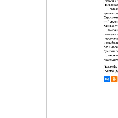
пользоват
Пользоват
— Платёжн
данные по
Евросоюза
— Персона
данные от
— Компани
пользоват
персональ
и емейл а
des Hande
бухгалтер
отсутстви
хранящихс
Пожалуйст
Рукоменду