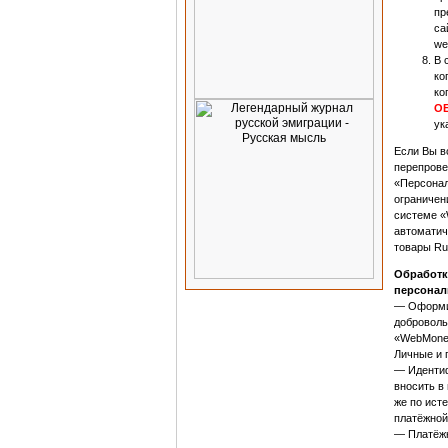
пр
са
we
В 
ко
ко
ОБ
ук
Если Вы в
перепрове
«Персонал
ограничен
системе «
автоматич
товары Ru
Обработк
персонал
— Оформив
доброволь
«WebMoney
Личные и 
— Идентиф
вносить в
же по ист
платёжной
— Платёжн