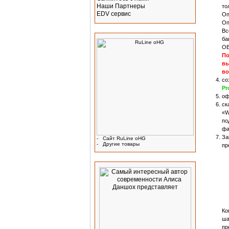
Наши Партнеры
то
EDV сервис
Оп
Оп
Производитель
Вс
ба
ОБ
По
вы
во
со
Pr
оф
ск
«W
по
фа
За
-
Сайт RuLine oHG
-
Другие товары
пр
Реклама
Ко
ша
пр