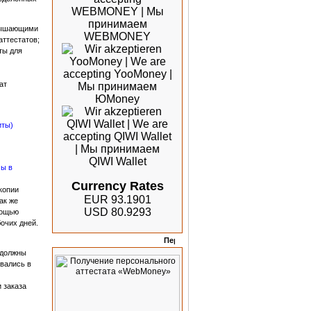
евышающими
ттестатов;
ты для
ат
иты)
ы в
Currency Rates
копии
EUR 93.1901
ак же
USD 80.9293
мощью
очих дней.
Отзывы
 должны
вались в
 заказа