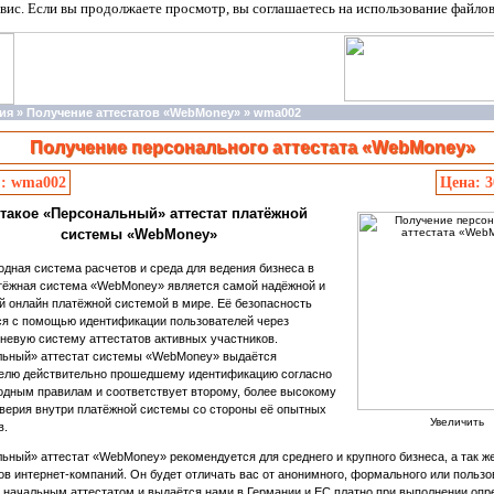
вис. Если вы продолжаете просмотр, вы соглашаетесь на использование файло
ия
»
Получение аттестатов «WebMoney»
»
wma002
Получение персонального аттестата «WebMoney»
.: wma002
Цена: 
 такое «Персональный» аттестат платёжной
системы «WebMoney»
дная система расчетов и среда для ведения бизнеса в
атёжная система «WebMoney» является самой надёжной и
й онлайн платёжной системой в мире. Её безопасность
ся с помощью идентификации пользователей через
невую систему аттестатов активных участников.
ьный» аттестат системы «WebMoney» выдаётся
елю действительно прошедшему идентификацию согласно
дным правилам и соответствует второму, более высокому
верия внутри платёжной системы со стороны её опытных
Увеличить
в.
ьный» аттестат «WebMoney» рекомендуется для среднего и крупного бизнеса, а так ж
ов интернет-компаний. Он будет отличать вас от анонимного, формального или пользо
 начальным аттестатом и выдаётся нами в Германии и ЕС платно при выполнении оп