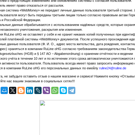
елей о предстоящих изменениях или обновлениях системы с согласия пользователя.
ель имеет право отказаться от рассылок.
ая система «WebMoney» не передает личные данные пользователя третьей стороне.
льзователя могут быть переданы третьим лицам только согласно правовым актам Гер
 и Российской Федерации.
льные данные обрабатываются с использованием надёжных средств, которые охраня
 незаконного уничтожения, раскрытия или изменения.
я RuLine oHG не оставляет у себя и не хранит никаких копий полученных при иденти
елей платёжной системы «WebMoney» документов. После успешного прохождения ид
ные данные пользователя (Ф. И. О., адрес места жительства, дата рождения, контакт
дрес) храняться в компании RuLine oHG согласно требованиям законодательства Герм
lsgesetzbuches (HGB) и § 147 AO – Abgabenordnung) о хранении отчётности и ведении
ского учёта в течении 10 лет и по истечении этого срока автоматически уничтожаются 
и активности пользователя. Пользователь всегда имеет право запросить информацию 
я в компании RuLine oHG его персональных данных по емейлу
ruline24@ruline.de
а, не забудьте оставить отзыв о нашем магазине и сервисе! Нажмите кнопку «Отзывы
йте нас вашим знакомым в социальных сетях!!!