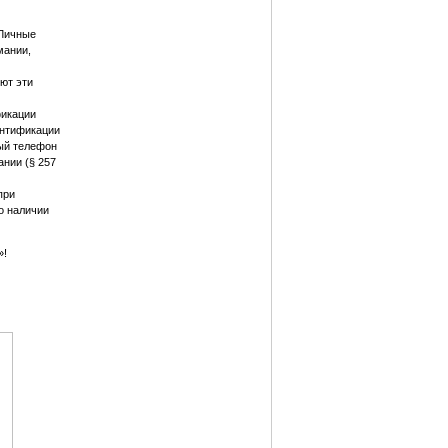
 Личные
мании,
ют эти
фикации
ентификации
ный телефон
ании (§ 257
при
о наличии
»!