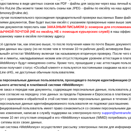
едоставлены в виде цветных сканов как PDF - файлы для загрузки через ваш личный к
йте RuLine (Вы можете также послать сканы как JPEG - файлы по емэйлу на наш адре
bmoney@ruline.de).
случае положительного прохождения предварительной проверки высланных Вами файл
пиями документов, Вам будет выслан емэйл с указанием проверенные нами выше зая
пии документов переслать нам
ЗАКАЗНЫМ ПИСЬМОМ (с номером для отслеживани
ЫЧНОЙ ПОЧТОЙ (НЕ по емэйлу, НЕ с помощью курьерских служб)
в наш оффис
азанному нами в емэйле почтовому адресу
сё сделали так, как описано выше, то после получения нами по почте Ваших документ
рки данных мы сразу (но не позже чем в течении 10-ти рабочих дней) активируем Ваш
ьный» аттестат WebMoney включая так называемую вторичную проверку. После чего 
ия и лимиты, накладываемые низким или отсустствующим уровнем аттестации в плат
WebMoney» будут немедленно сняты. Кроме того, прошедшие у нас аттестацию пользо
ески получают статус «Особый клиент» и пользуются постоянными скидками на все с
Line oHG, не доступные обычным пользователям.
а персональных данных пользователя, проходящего полную идентификацию (
ьного аттестата) в платёжной системе «WebMoney»:
 заказ и передав нам документы, содержащие персональные данные, пользователь д
ное согласие на передачу этих данных за пределы Германии и Евросоюза в платёжну
» с хранением и обработкой в этой системе своих персональных данных в течении 10
персональные данные идентифицированного пользователя не подлежат разглашению.
ицированный пользователь имеет право ознакомиться со своими персональными да
 них изменения, написав в службу поддержки на электронную почту
support@wmtransfe
ечении 10 лет отсутствия операций в его «WebMoney» кошельке (WMID) потребовать у
 ситемы всех своих данных.
ая система «WebMoneyк» осуществляет рассылку электронных писем для информир