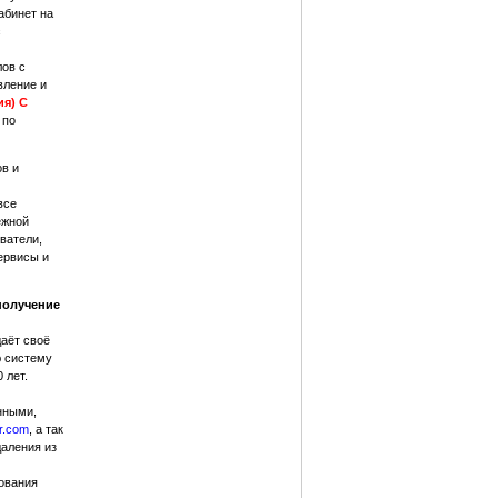
абинет на
с
ов с
вление и
я) С
 по
ов и
все
ежной
ватели,
ервисы и
получение
аёт своё
ю систему
 лет.
нными,
r.com
, а так
даления из
ования