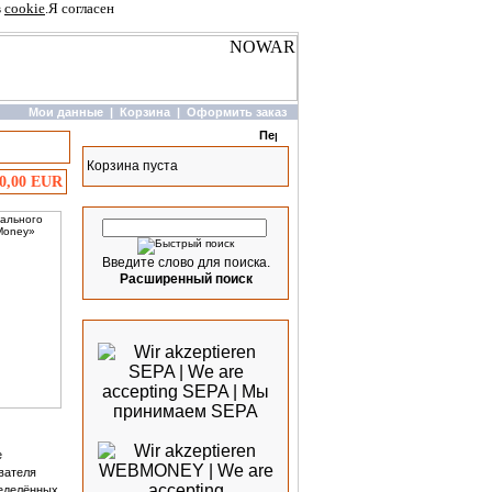
в
cookie
.
Я согласен
Мои данные
|
Корзина
|
Оформить заказ
Корзина
Корзина пуста
30,00 EUR
Быстрый поиск
Введите слово для поиска.
Расширенный поиск
Мы принимаем
е
вателя
ределённых