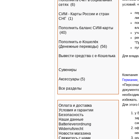
Пополнить счёт в социальных
условий. 
сетях
(6)
пе
СИМ - Карты России и стран
ли
СНГ
(1)
по
вл
Пополнить баланс СИМ-карты
(40)
уч
ре
Пополнить e-Кошелёк
"П
(Денежные переводы)
(56)
пу
Вывести средства с е-Кошелька
Для владе
Сувениры
Компания 
Аксессуары
(5)
Германии
«Персонал
Все разделы
документо
необходим
Информация
избежать.
Для этого
Оплата и доставка
Условия и гарантии
у 
Безопасность
за
Наши данные
си
Batterieverordnung
оф
Widerrufsrecht
не
Новости магазина
оп
Свяжитесь с нами