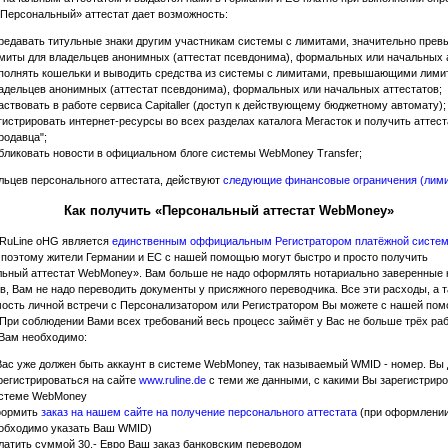
«Персональный» аттестат дает возможность:
редавать титульные знаки другим участникам системы с лимитами, значительно пр
миты для владельцев анонимных (аттестат псевдонима), формальных или начальных а
полнять кошельки и выводить средства из системы с лимитами, превышающими лими
адельцев анонимных (аттестат псевдонима), формальных или начальных аттестатов;
аствовать в работе сервиса Capitaller (доступ к действующему бюджетному автомату);
гистрировать интернет-ресурсы во всех разделах каталога Мегасток и получить аттест
родавца";
бликовать новости в официальном блоге системы WebMoney Transfer;
льцев персонального аттестата, действуют
следующие финансовые ограничения (лим
Как получить «Персональный аттестат WebMoney»
RuLine oHG является
единственным оффициальным Регистратором платёжной систем
, поэтому жители Германии и ЕС с нашей помощью могут быстро и просто получить
ьный аттестат WebMoney». Вам больше не надо оформлять нотариально заверенные 
в, Вам не надо переводить документы у присяжного переводчика. Все эти расходы, а т
ость личной встречи с Персонализатором или Регистратором Вы можете с нашей по
 При соблюдении Вами всех требований весь процесс займёт у Вас не больше трёх раб
 Вам необходимо:
Вас уже должен быть аккаунт в системе WebMoney, так называемый WMID - номер. Вы
регистрироваться на сайте
www.ruline.de
с теми же данными, с какими Вы зарегистриро
стеме WebMoney
ормить
заказ на нашем сайте на получение персонального аттестата
(при оформлении
обходимо указать Ваш WMID)
латить суммой 30,- Евро Ваш заказ банковским переводом