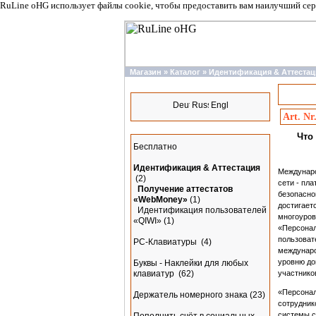
RuLine oHG использует файлы cookie, чтобы предоставить вам наилучший сер
Магазин
»
Каталог
»
Идентификация & Аттестац
Языки
Art. Nr
Разделы
Что
Бесплатно
Идентификация & Аттестация
Междунаро
(2)
сети - пл
Получение аттестатов
безопасно
«WebMoney»
(1)
достигает
Идентификация пользователей
многоуров
«QIWI»
(1)
«Персонал
пользоват
PC-Клавиатуры
(4)
междунаро
уровню до
Буквы - Наклейки для любых
участнико
клавиатур
(62)
«Персонал
Держатель номерного знака
(23)
сотрудник
системы с