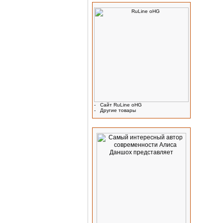
-
Сайт RuLine oHG
-
Другие товары
Реклама