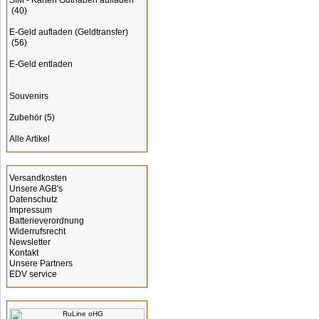
SIM - Karten Guthaben aufladen
(40)
E-Geld aufladen (Geldtransfer)
(56)
E-Geld entladen
Souvenirs
Zubehör
(5)
Alle Artikel
Informationen
Versandkosten
Unsere AGB's
Datenschutz
Impressum
Batterieverordnung
Widerrufsrecht
Newsletter
Kontakt
Unsere Partners
EDV service
Hersteller Info