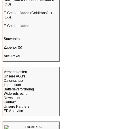
SIM - Karten Guthaben aufladen
(40)
E-Geld aufladen (Geldtransfer)
(56)
E-Geld entladen
Souvenirs
Zubehör
(5)
Alle Artikel
Informationen
Versandkosten
Unsere AGB's
Datenschutz
Impressum
Batterieverordnung
Widerrufsrecht
Newsletter
Kontakt
Unsere Partners
EDV service
Hersteller Info