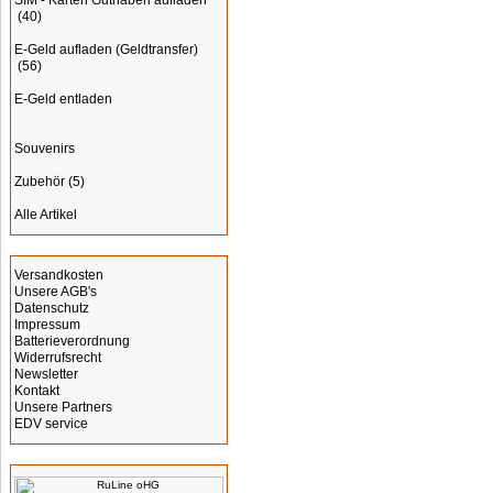
SIM - Karten Guthaben aufladen
(40)
E-Geld aufladen (Geldtransfer)
(56)
E-Geld entladen
Souvenirs
Zubehör
(5)
Alle Artikel
Informationen
Versandkosten
Unsere AGB's
Datenschutz
Impressum
Batterieverordnung
Widerrufsrecht
Newsletter
Kontakt
Unsere Partners
EDV service
Hersteller Info