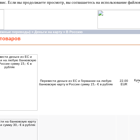
вис. Если вы продолжаете просмотр, вы соглашаетесь на использование файло
нежные переводы)
»
Деньги на карту
»
В Россию
 товаров
Наименование
Цена
Куп
Перевести деньги из ЕС и Германии на любую
22,00
банковскую карту в России сумму 15,- € в рублях
EUR