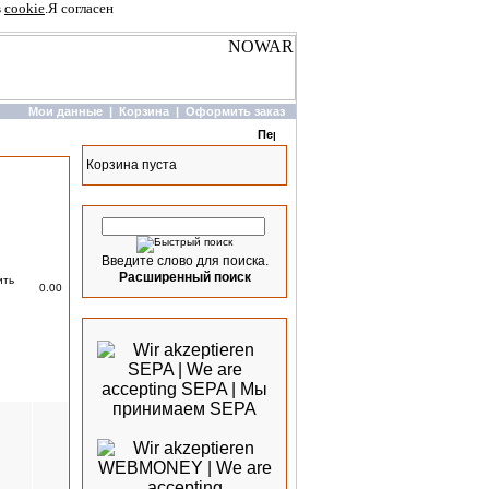
в
cookie
.
Я согласен
Мои данные
|
Корзина
|
Оформить заказ
Корзина
Корзина пуста
ить
Вес-
Быстрый поиск
Введите слово для поиска.
Расширенный поиск
0.00
Мы принимаем