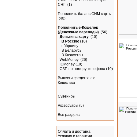
СИМ - Карты России и стран
СНГ
(1)
Пополнить баланс СИМ-карты
(40)
Пополнить e-Кошелёк
(Денежные переводы)
(56)
Деньги на карту
(10)
В Россию
(10)
в Украину
В Беларусь
В Казахстан
WebMoney
(26)
ЮMoney
(10)
СБП по номеру телефона
(10)
Вывести средства с е-
Кошелька
Сувениры
Аксессуары
(5)
Все разделы
Информация
Оплата и доставка
Условия и гарантии