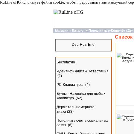
RuLine oHG использует файлы cookie, чтобы предоставить вам наилучший сер
Магазин
»
Каталог
»
Пополнить e-Кошелёк (Де
Список
Языки
Разделы
Бесплатно
Идентификация & Аттестация
(2)
PC-Клавиатуры
(4)
Буквы - Наклейки для любых
клавиатур
(62)
Держатель номерного
знака
(23)
Пополнить счёт в социальных
сетях
(6)