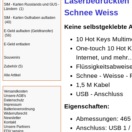
Laserbedruckten 
SIM - Karten Russlands und GUS -
Ländern
(1)
Schnee Weiss
SIM - Karten Guthaben aufladen
(40)
Keine selbstgeklebte 
E-Geld aufladen (Geldtransfer)
(56)
10 Hot Keys Multim
E-Geld entladen
One-touch 10 Hot Ke
Internet, und mehr..
Souvenirs
Flüssigkeitsabweis
Zubehör
(5)
Schnee - Weisse - 
Alle Artikel
1,5 M Kabel
Informationen
Versandkosten
USB - Anschluss
Unsere AGB's
Datenschutz
Impressum
Eigenschaften:
Batterieverordnung
Widerrufsrecht
Abmessungen: 465 
Newsletter
Kontakt
Anschluss: USB 1 / 
Unsere Partners
EDV service