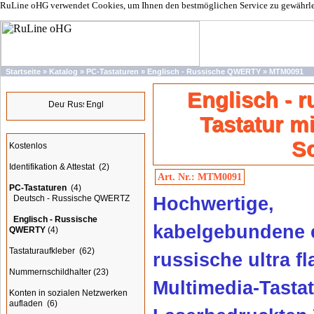
RuLine oHG verwendet Cookies, um Ihnen den bestmöglichen Service zu gewährleis
Startseite
»
Katalog
»
PC-Tastaturen
»
Englisch - Russische QWERTY
»
MTM0091
Sprachen
Englisch - 
Tastatur m
Kategorien
S
Kostenlos
Identifikation & Attestat
(2)
Art. Nr.: MTM0091
PC-Tastaturen
(4)
Deutsch - Russische QWERTZ
Hochwertige,
Englisch - Russische
kabelgebundene 
QWERTY
(4)
Tastaturaufkleber
(62)
russische ultra f
Nummernschildhalter
(23)
Multimedia-Tastat
Konten in sozialen Netzwerken
aufladen
(6)