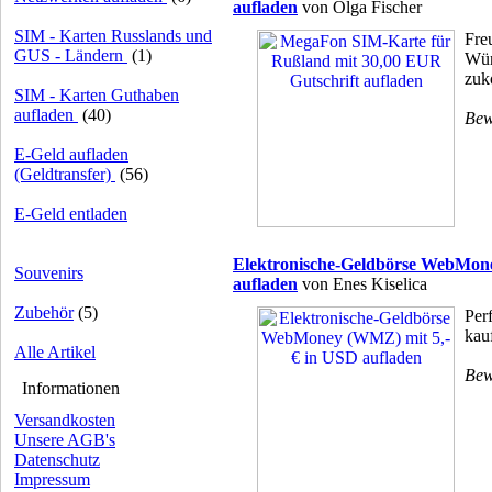
aufladen
von Olga Fischer
SIM - Karten Russlands und
Fre
GUS - Ländern
(1)
Wür
zuk
SIM - Karten Guthaben
aufladen
(40)
Bew
E-Geld aufladen
(Geldtransfer)
(56)
E-Geld entladen
Elektronische-Geldbörse WebMone
Souvenirs
aufladen
von Enes Kiselica
Zubehör
(5)
Per
kau
Alle Artikel
Bew
Informationen
Versandkosten
Unsere AGB's
Datenschutz
Impressum