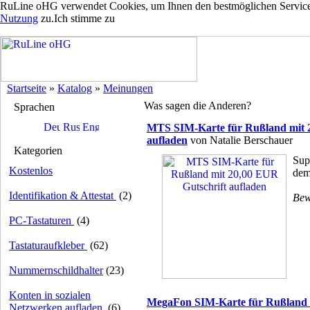
RuLine oHG verwendet Cookies, um Ihnen den bestmöglichen Service z
Nutzung
zu.
Ich stimme zu
Startseite
»
Katalog
»
Meinungen
Was sagen die Anderen?
Sprachen
MTS SIM-Karte für Rußland mit 2
aufladen
von Natalie Berschauer
Kategorien
Sup
Kostenlos
dem
Identifikation & Attestat
(2)
Bew
PC-Tastaturen
(4)
Tastaturaufkleber
(62)
Nummernschildhalter
(23)
Konten in sozialen
MegaFon SIM-Karte für Rußland m
Netzwerken aufladen
(6)