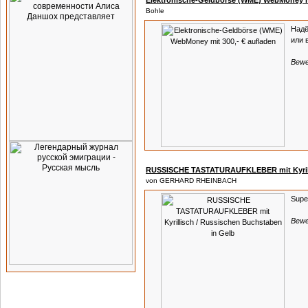
Elektronische-Geldbörse (WME) WebMoney mi
Bohle
Надё
или 
Bewe
RUSSISCHE TASTATURAUFKLEBER mit Kyrilli
von GERHARD RHEINBACH
Super
Bewe