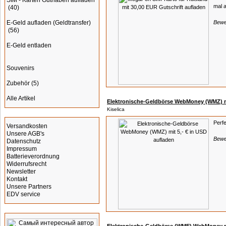
SIM - Karten Guthaben aufladen
mal a
(40)
E-Geld aufladen (Geldtransfer)
Bewe
(56)
E-Geld entladen
Souvenirs
Zubehör
(5)
Alle Artikel
Elektronische-Geldbörse WebMoney (WMZ) mi
Kiselica
Informationen
Perf
Versandkosten
Unsere AGB's
Bewe
Datenschutz
Impressum
Batterieverordnung
Widerrufsrecht
Newsletter
Kontakt
Unsere Partners
EDV service
Werbung