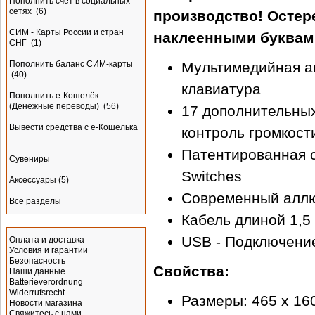
Пополнить счёт в социальных
сетях
(6)
производство! Остер
СИМ - Карты России и стран
наклеенными буквам
СНГ
(1)
Мультимедийная ан
Пополнить баланс СИМ-карты
(40)
клавиатура
Пополнить e-Кошелёк
(Денежные переводы)
(56)
17 дополнительны
Вывести средства с е-Кошелька
контроль громкост
Патентированная с
Сувениры
Switches
Аксессуары
(5)
Современный алл
Все разделы
Кабель длиной 1,5
Информация
USB - Подключени
Оплата и доставка
Условия и гарантии
Безопасность
Свойства:
Наши данные
Batterieverordnung
Widerrufsrecht
Размеры: 465 x 16
Новости магазина
Свяжитесь с нами