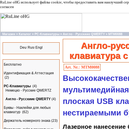
RuLine oHG использует файлы cookie, чтобы предоставить вам наилучший сер
согласен
Магазин
»
Каталог
»
PC-Клавиатуры
»
Англо - Русскиие QWERTY
»
MTM0088
Языки
Англо-русс
клавиатура 
Разделы
Бесплатно
Art. Nr.: MTM0088
Идентификация & Аттестация
Высококачестве
(2)
PC-Клавиатуры
(4)
мультимедийная
Немецко - Русские QWERTZ
Англо - Русскиие QWERTY
(4)
плоская USB кла
Буквы - Наклейки для любых
нестираемыми б
клавиатур
(62)
Держатель номерного знака
(23)
Лазерное нанесение 