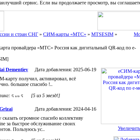
наилучший сервис. Если вы продолжаете просмотр, вы соглашает
ссии и стран СНГ
»
СИМ-карты «МТС»
»
MTSESIM
»
Мо
арта провайдера «МТС» Россия как дигитальный QR-код по е-
IM]
lai Dementiev
Дата добавления: 2025-06-19
-карту получил, активировал, всё
чно. большое спасибо !..
тинг:
[5 из 5 звезд!]
Grizai
Дата добавления: 2024-04-16
 сказать огромное спасибо коллективу
ne за быстрое обслуживание своих
Увеличит
нтов. Пользуюсь ус..