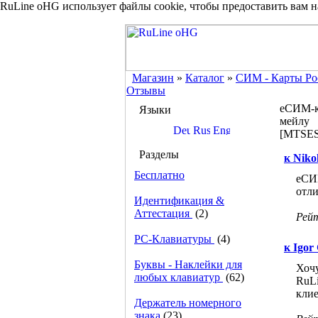
RuLine oHG использует файлы cookie, чтобы предоставить вам 
Магазин
»
Каталог
»
СИМ - Карты Ро
Отзывы
еСИМ-к
Языки
мейлу
[MTSES
Разделы
к Niko
Бесплатно
еСИМ
отли
Идентификация &
Аттестация
(2)
Рей
PC-Клавиатуры
(4)
к Igor 
Буквы - Наклейки для
Хочу
любых клавиатур
(62)
RuLi
клие
Держатель номерного
знака
(23)