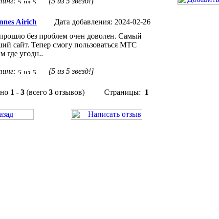
тинг:
[5 из 5 звезд!]
nnes Airich
Дата добавления: 2024-02-26
прошло без проблем очен доволен. Самый
ий сайт. Тепер смогу пользоваться МТС
м где угодн..
тинг:
[5 из 5 звезд!]
ано
1
-
3
(всего
3
отзывов)
Страницы:
1