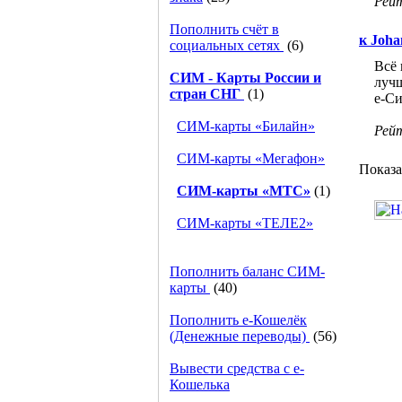
Рей
Пополнить счёт в
к Joha
социальных сетях
(6)
Всё 
СИМ - Карты России и
лучш
стран СНГ
(1)
е-Си
СИМ-карты «Билайн»
Рей
СИМ-карты «Мегафон»
Показ
СИМ-карты «МТС»
(1)
СИМ-карты «ТЕЛЕ2»
Пополнить баланс СИМ-
карты
(40)
Пополнить e-Кошелёк
(Денежные переводы)
(56)
Вывести средства с е-
Кошелька