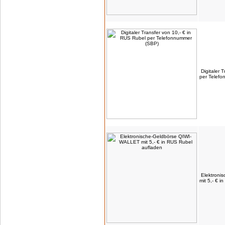
Digitaler 
per Telef
Elektroni
mit 5,- € 