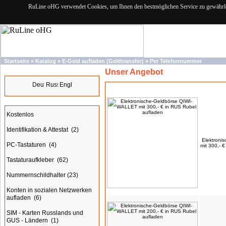
RuLine oHG verwendet Cookies, um Ihnen den bestmöglichen Service zu gewährlei
Startseite
»
Katalog
»
E-Geld aufladen (Geldtransfer)
»
Per Telefonnummer
Unser Angebot
Sprachen
Produkte
Kategorien
Kostenlos
Identifikation & Attestat
(2)
Elektroni
PC-Tastaturen
(4)
mit 300,- 
Tastaturaufkleber
(62)
Nummernschildhalter
(23)
Konten in sozialen Netzwerken
aufladen
(6)
SIM - Karten Russlands und
GUS - Ländern
(1)