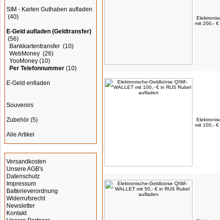
SIM - Karten Guthaben aufladen
(40)
Elektroni
mit 200,- 
E-Geld aufladen (Geldtransfer)
(56)
Bankkartentransfer
(10)
WebMoney
(26)
YooMoney
(10)
Per Telefonnummer
(10)
E-Geld entladen
Souvenirs
Zubehör
(5)
Elektroni
mit 100,- 
Alle Artikel
Informationen
Versandkosten
Unsere AGB's
Datenschutz
Impressum
Batterieverordnung
Widerrufsrecht
Newsletter
Kontakt