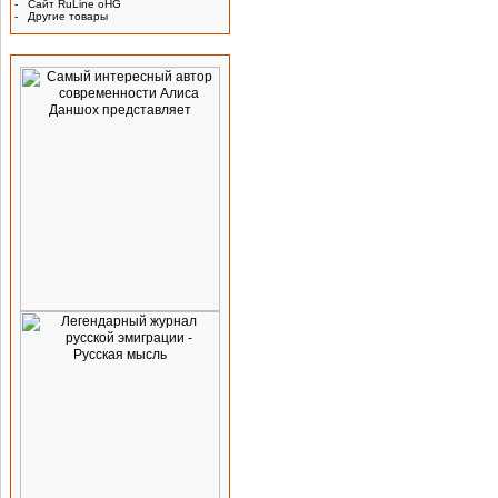
-
Сайт RuLine oHG
-
Другие товары
Реклама