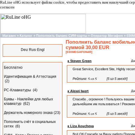
RuLine oHG использует файлы cookie, чтобы предоставить вам наилучший сер
согласен
Магазин
»
Каталог
»
Пополнить баланс СИМ-карты
»
Оператор Мегафон
»
030
Пополнить баланс мобильно
Языки
суммой 30,00 EUR
[030MEGAFON4R]
Разделы
к Steven Green
Да
Бесплатно
Great Service, Excellent Site, Highly rec
Идентификация & Аттестация
Рейтинг:
[5 из 5 звезд!]
(2)
PC-Клавиатуры
(4)
к Alexej Iwert
Да
Буквы - Наклейки для любых
Спасибо , огромное ! Пользуюсь вашим
клавиатур
(62)
дальнейшем им пользоваться ! Рекомен
Держатель номерного знака
(23)
Рейтинг:
[5 из 5 звезд!]
Пополнить счёт в социальных
сетях
(6)
к Liza Aoucheva
Да
Всё,ОК.Спасибо за Вашу работу.Пополн