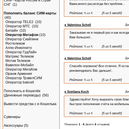
СИМ - Карты России и стран
Вами,много раз,всегда без проблем...
СНГ
(1)
Пополнить баланс СИМ-карты
Рейтинг:
[5 из 5 звезд!]
(40)
Оператор TELE2
(10)
к Valentina Schell
Да
Оператор МТС
(10)
Билайн
(10)
Заказываю не в первый раз и как всегд
Оператор Мегафон
(10)
Вам большое!..
Оператор Скайлинк
Ростелеком
Рейтинг:
[5 из 5 звезд!]
Алло-Инкогнито
Оператор ГудЛайн
Матрикс Телеком
к Valentina Schell
Да
Мотив Телеком
Вавилон-Мобайл
Спасибо огромное! Все отлично. Я оста
Оператор МегаКом
рекомендовать Вас дальше!..
Оранж Армения
Оператор ТрэвелСИМ
Рейтинг:
[5 из 5 звезд!]
Оператор bakcell
Пополнить e-Кошелёк
к Svetlana Koch
Да
(Денежные переводы)
(56)
Здравствуйте! Хочу выразить свою благ
Вывести средства с е-Кошелька
быстрое пополнение счёта на мобильны
Рейтинг:
[5 из 5 звезд!]
Сувениры
Показано
1
-
6
(всего
6
отзывов)
Аксессуары
(5)