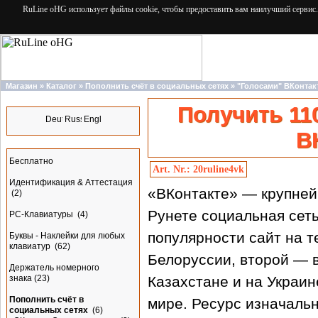
RuLine oHG использует файлы cookie, чтобы предоставить вам наилучший сервис.
Магазин
»
Каталог
»
Пополнить счёт в социальных сетях
»
"Голосами" ВКонтак
Языки
Получить 110
В
Разделы
Бесплатно
Art. Nr.: 20ruline4vk
Идентификация & Аттестация
«ВКонтакте» — крупней
(2)
Рунете социальная сеть
PC-Клавиатуры
(4)
популярности сайт на 
Буквы - Наклейки для любых
клавиатур
(62)
Белоруссии, второй — в
Держатель номерного
знака
(23)
Казахстане и на Украин
Пополнить счёт в
мире. Ресурс изначаль
социальных сетях
(6)