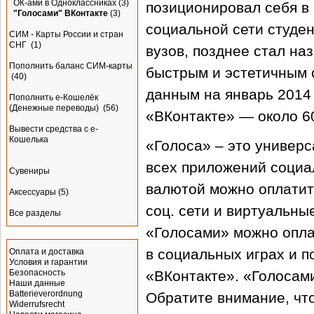
ОК-ами в Одноклассниках
(3)
позиционировал себя в 
"Голосами" ВКонтакте
(3)
социальной сети студен
СИМ - Карты России и стран
СНГ
(1)
вузов, позднее стал на
Пополнить баланс СИМ-карты
быстрым и эстетичным 
(40)
данным на январь 2014
Пополнить e-Кошелёк
(Денежные переводы)
(56)
«ВКонтакте» — около 6
Вывести средства с е-
Кошелька
«Голоса» – это универ
всех приложений социа
Сувениры
валютой можно оплатит
Аксессуары
(5)
соц. сети и виртуальны
Все разделы
«Голосами» можно опла
Информация
в социальных играх и п
Оплата и доставка
Условия и гарантии
Безопасность
«ВКонтакте». «Голосами
Наши данные
Batterieverordnung
Обратите внимание, что
Widerrufsrecht