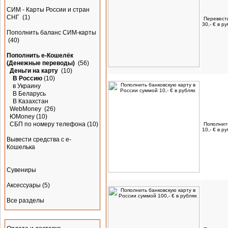
СИМ - Карты России и стран
СНГ
(1)
Перевести
30,- € в р
Пополнить баланс СИМ-карты
(40)
Пополнить e-Кошелёк
(Денежные переводы)
(56)
Деньги на карту
(10)
В Россию
(10)
в Украину
В Беларусь
В Казахстан
WebMoney
(26)
ЮMoney
(10)
СБП по номеру телефона
(10)
Пополнить
10,- € в р
Вывести средства с е-
Кошелька
Сувениры
Аксессуары
(5)
Все разделы
Информация