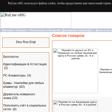
RuLine oHG использует файлы cookie, чтобы предоставить вам наилучший сервис.
Магазин
»
Каталог
»
Пополнить e-Кошелёк (Денежные переводы)
»
Деньги на к
Список товаров
Языки
Наимено
Разделы
Бесплатно
Идентификация & Аттестация
(2)
Перевест
банковскую
PC-Клавиатуры
(4)
Буквы - Наклейки для любых
клавиатур
(62)
Держатель номерного
знака
(23)
Пополнить счёт в социальных
сетях
(6)