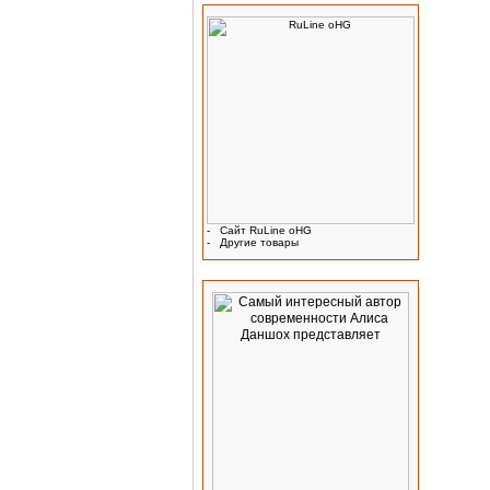
-
Сайт RuLine oHG
-
Другие товары
Реклама