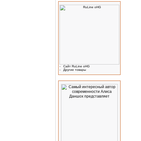
-
Сайт RuLine oHG
-
Другие товары
Реклама