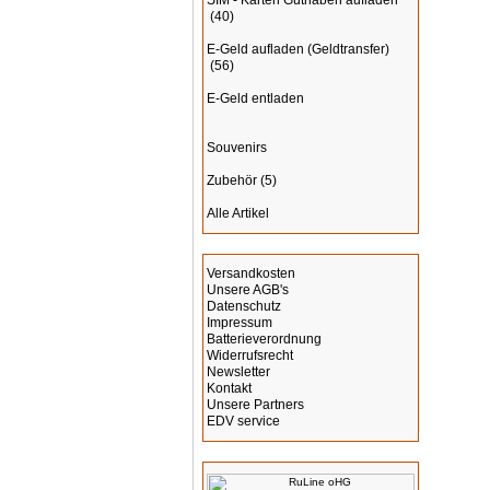
SIM - Karten Guthaben aufladen
(40)
E-Geld aufladen (Geldtransfer)
(56)
E-Geld entladen
Souvenirs
Zubehör
(5)
Alle Artikel
Informationen
Versandkosten
Unsere AGB's
Datenschutz
Impressum
Batterieverordnung
Widerrufsrecht
Newsletter
Kontakt
Unsere Partners
EDV service
Hersteller Info