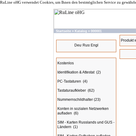
RuLine oHG verwendet Cookies, um Ihnen den bestmöglichen Service zu gewährleis
Startseite
»
Katalog
»
000001
Sprachen
Produkt 
Kategorien
Kostenlos
Identifikation & Attestat
(2)
PC-Tastaturen
(4)
Tastaturaufkleber
(62)
Nummernschildhalter
(23)
Konten in sozialen Netzwerken
aufladen
(6)
SIM - Karten Russlands und GUS -
Ländern
(1)