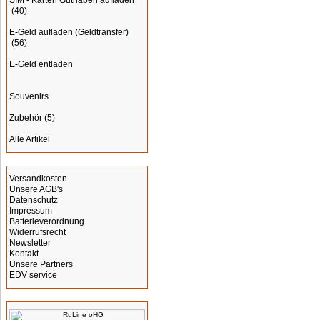
SIM - Karten Guthaben aufladen
(40)
E-Geld aufladen (Geldtransfer)
(56)
E-Geld entladen
Souvenirs
Zubehör
(5)
Alle Artikel
Informationen
Versandkosten
Unsere AGB's
Datenschutz
Impressum
Batterieverordnung
Widerrufsrecht
Newsletter
Kontakt
Unsere Partners
EDV service
Hersteller Info