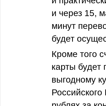
и практическ
и через 15, 
минут перево
будет осущес
Кроме того с
карты будет 
выгодному к
Российского
рублях за ко