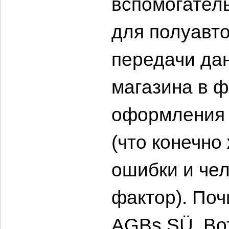
вспомогател
для полуавт
передачи дан
магазина в 
оформления 
(что конечно
ошибки и че
фактор). Поч
AGBs SÜ. Во