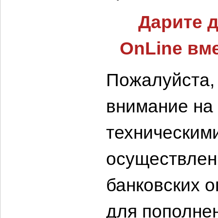
Дарите 
OnLine вме
Пожалуйста,
внимание на т
техническим
осуществлен
банковских 
для пополне