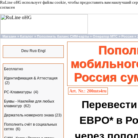
RuLine oHG использует файлы cookie, чтобы предоставить вам наилучший сер
согласен
Магазин
»
Каталог
»
Пополнить баланс СИМ-карты
»
Оператор МТС
»
Россия
»
Языки
Попол
мобильног
Разделы
Бесплатно
Россия су
Идентификация & Аттестация
(2)
Art. Nr.: 200mts4ru
PC-Клавиатуры
(4)
Перевести 
Буквы - Наклейки для любых
клавиатур
(62)
Держатель номерного знака
(23)
ЕВРО* в Р
Пополнить счёт в социальных
сетях
(6)
через попо