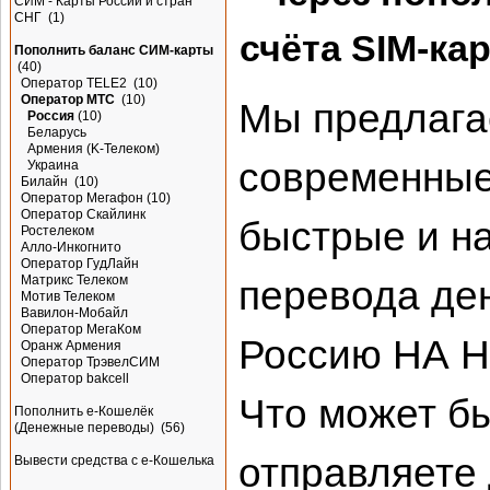
СИМ - Карты России и стран
СНГ
(1)
счёта SIM-ка
Пополнить баланс СИМ-карты
(40)
Оператор TELE2
(10)
Оператор МТС
(10)
Мы предлага
Россия
(10)
Беларусь
Армения (K-Teлeкoм)
современные
Украина
Билайн
(10)
Оператор Мегафон
(10)
Оператор Скайлинк
быстрые и н
Ростелеком
Алло-Инкогнито
Оператор ГудЛайн
Матрикс Телеком
перевода де
Мотив Телеком
Вавилон-Мобайл
Оператор МегаКом
Россию НА 
Оранж Армения
Оператор ТрэвелСИМ
Оператор bakcell
Что может б
Пополнить e-Кошелёк
(Денежные переводы)
(56)
отправляете
Вывести средства с е-Кошелька