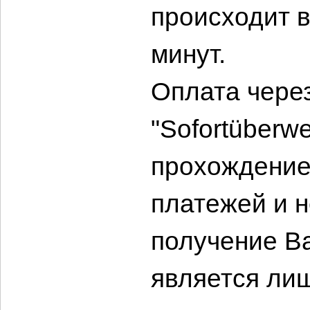
происходит в
минут.
Оплата чере
"Sofortüberw
прохождение
платежей и н
получение В
является ли