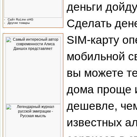
деньги дойду
Сделать ден
-
Сайт RuLine oHG
-
Другие товары
Реклама
SIM-карту оп
мобильной с
вы можете те
дома проще 
дешевле, чем
известных а