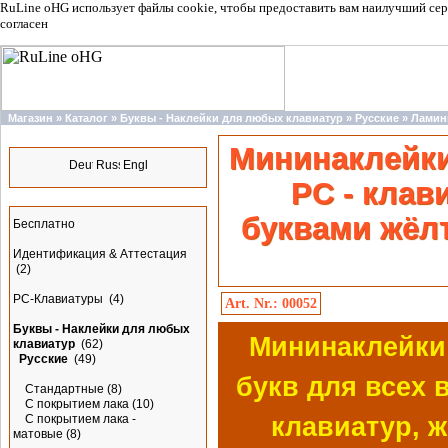
RuLine oHG использует файлы cookie, чтобы предоставить вам наилучший сер
согласен
Магазин
»
Каталог
»
Буквы - Наклейки для любых клавиатур
»
Русские
»
Ламин
Языки
Мининаклейк
PC - клав
Разделы
буквами жёлт
Бесплатно
Идентификация & Аттестация
(2)
PC-Клавиатуры
(4)
Art. Nr.: 00052
Буквы - Наклейки для любых
Мининаклейки
клавиатур
(62)
Русские
(49)
букв для всех 
Стандартные
(8)
С покрытием лака
(10)
С покрытием лака -
клавиатур, 
матовые
(8)