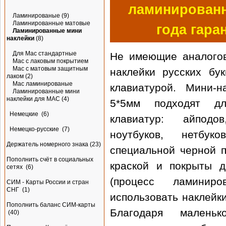
ламинированн
Ламинированые
(9)
Ламинированные матовые
года гара
Ламинированные мини
наклейки
(8)
Для Mac стандартные
Не имеющие аналогов
Mac с лаковым покрытием
Mac с матовым защитным
наклейки русских бу
лаком
(2)
Mac ламинированые
клавиатурой. Мини-н
Ламинированные мини
наклейки для MAC
(4)
5*5мм подходят д
Немецкие
(6)
клавиатур: айподов
Немецко-русские
(7)
ноутбуков, нетбу
Держатель номерного знака
(23)
специальной черной п
Пополнить счёт в социальных
краской и покрыты д
сетях
(6)
(процесс ламинир
СИМ - Карты России и стран
СНГ
(1)
использовать наклейки
Пополнить баланс СИМ-карты
Благодаря малень
(40)