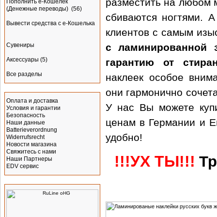
разместить на любом 
Пополнить e-Кошелёк
(Денежные переводы)
(56)
сбиваются ногтями. А
Вывести средства с е-Кошелька
клиентов с самым изы
с ламинированной 
Сувениры
Аксессуары
(5)
гарантию от стира
Все разделы
наклеек особое внима
Информация
они гармонично сочет
Оплата и доставка
У нас Вы можете куп
Условия и гарантии
Безопасность
ценам в Германии и Е
Наши данные
Batterieverordnung
удобно!
Widerrufsrecht
Новости магазина
Свяжитесь с нами
!!!УХ ТЫ!!!
Тр
Наши Партнеры
EDV сервис
Производитель