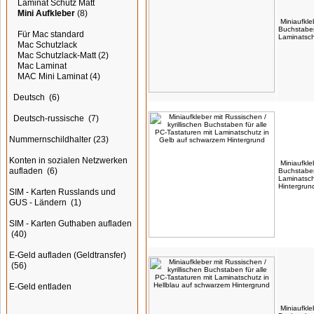
Laminat Schutz Matt
Mini Aufkleber
(8)
Miniaufkle
Buchstaben
Für Mac standard
Laminatsch
Mac Schutzlack
Mac Schutzlack-Matt
(2)
Mac Laminat
MAC Mini Laminat
(4)
Deutsch
(6)
Deutsch-russische
(7)
Nummernschildhalter
(23)
Konten in sozialen Netzwerken
Miniaufkle
aufladen
(6)
Buchstaben
Laminatsch
Hintergrun
SIM - Karten Russlands und
GUS - Ländern
(1)
SIM - Karten Guthaben aufladen
(40)
E-Geld aufladen (Geldtransfer)
(56)
E-Geld entladen
Miniaufkle