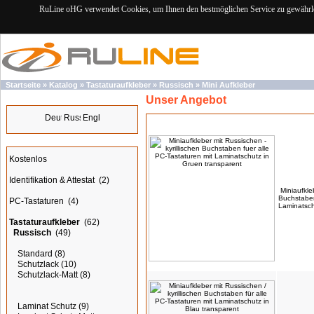
RuLine oHG verwendet Cookies, um Ihnen den bestmöglichen Service zu gewährlei
Startseite
»
Katalog
»
Tastaturaufkleber
»
Russisch
»
Mini Aufkleber
Unser Angebot
Sprachen
Produkte
Kategorien
Kostenlos
Identifikation & Attestat
(2)
Miniaufkle
Buchstaben
PC-Tastaturen
(4)
Laminatsch
Tastaturaufkleber
(62)
Russisch
(49)
Standard
(8)
Schutzlack
(10)
Schutzlack-Matt
(8)
Laminat Schutz
(9)