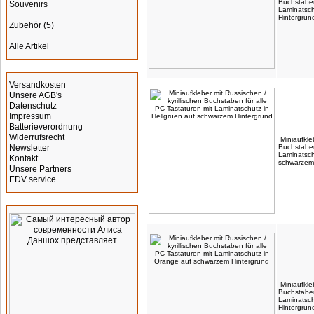
Buchstaben
Souvenirs
Laminatsch
Hintergrun
Zubehör
(5)
Alle Artikel
Informationen
Versandkosten
Unsere AGB's
Datenschutz
Impressum
Batterieverordnung
Widerrufsrecht
Miniaufkle
Newsletter
Buchstaben
Laminatsch
Kontakt
schwarzem
Unsere Partners
EDV service
Werbung
Miniaufkle
Buchstaben
Laminatsch
Hintergrun